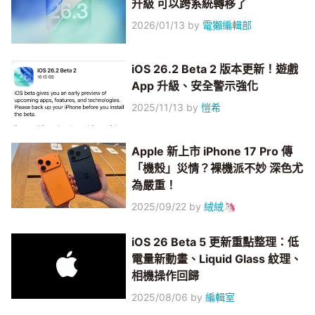
升級 可以跨系統轉移了
2026/01/13
by
電獺編輯部
iOS 26.2 Beta 2 版本更新！遊戲
App 升級、安全警示強化
2025/11/13
by
愷希
Apple 新上市 iPhone 17 Pro 傳
「機殼」災情？裸機派不妙 深色尤
為嚴重！
2025/09/22
by
絨絨🦄
iOS 26 Beta 5 更新重點整理：低
電量新動畫、Liquid Glass 紋理、
相機操作回歸
2025/08/06
by
編輯室