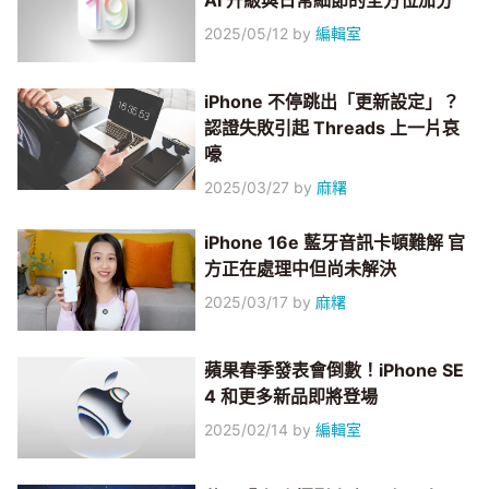
AI 升級與日常細節的全方位加分
2025/05/12
by
編輯室
iPhone 不停跳出「更新設定」？
認證失敗引起 Threads 上一片哀
嚎
2025/03/27
by
麻糬
iPhone 16e 藍牙音訊卡頓難解 官
方正在處理中但尚未解決
2025/03/17
by
麻糬
蘋果春季發表會倒數！iPhone SE
4 和更多新品即將登場
2025/02/14
by
編輯室