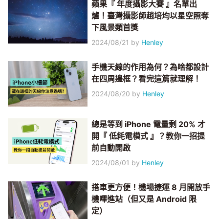
蘋果『 年度攝影大賽 』名單出
爐！臺灣攝影師趙培均以星空照奪
下風景類首獎
2024/08/21
by
Henley
手機天線的作用為何？為啥都設計
在四周邊框？看完這篇就理解！
2024/08/20
by
Henley
總是等到 iPhone 電量剩 20% 才
開『 低耗電模式 』？教你一招提
前自動開啟
2024/08/01
by
Henley
搭車更方便！機場捷運 8 月開放手
機嗶進站（但又是 Android 限
定）