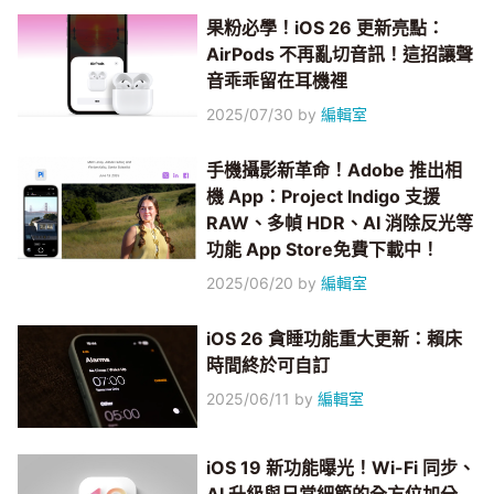
果粉必學！iOS 26 更新亮點：
AirPods 不再亂切音訊！這招讓聲
音乖乖留在耳機裡
2025/07/30
by
編輯室
手機攝影新革命！Adobe 推出相
機 App：Project Indigo 支援
RAW、多幀 HDR、AI 消除反光等
功能 App Store免費下載中！
2025/06/20
by
編輯室
iOS 26 貪睡功能重大更新：賴床
時間終於可自訂
2025/06/11
by
編輯室
iOS 19 新功能曝光！Wi-Fi 同步、