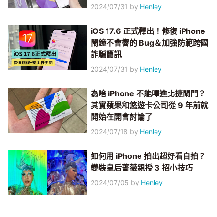
2024/07/31
by
Henley
iOS 17.6 正式釋出！修復 iPhone
鬧鐘不會響的 Bug＆加強防範跨國
詐騙簡訊
2024/07/31
by
Henley
為啥 iPhone 不能嗶進北捷閘門？
其實蘋果和悠遊卡公司從 9 年前就
開始在開會討論了
2024/07/18
by
Henley
如何用 iPhone 拍出超好看自拍？
變裝皇后薔薇親授 3 招小技巧
2024/07/05
by
Henley