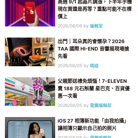
高通 9/1 起晶片調漲，下半年手機
現在買還是再等？重點可能不在標
價上
2026/08/06
by
編輯室
出門｜耳朵真的會懷孕？2026
TAA 國際 HI-END 音響展現場搶
先看
2026/08/05
by
曉緹
父親節送禮免煩惱！7-ELEVEN
賣 188 元石斛蘭 星巴克、百貨優
惠一次看
2026/08/05
by
電獺編輯部
iOS 27 相簿新功能「由我拍攝」
讓相簿只顯示自己拍的照片
2026/08/05
by
電獺編輯部