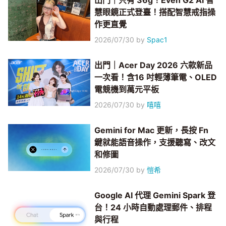
出門｜只有 36g！Even G2 AI 智
慧眼鏡正式登臺！搭配智慧戒指操
作更直覺
2026/07/30
by
Spac1
出門｜Acer Day 2026 六款新品
一次看！含16 吋輕薄筆電、OLED
電競機到萬元平板
2026/07/30
by
嘻嘻
Gemini for Mac 更新，長按 Fn
鍵就能語音操作，支援聽寫、改文
和修圖
2026/07/30
by
愷希
Google AI 代理 Gemini Spark 登
台！24 小時自動處理郵件、排程
與行程