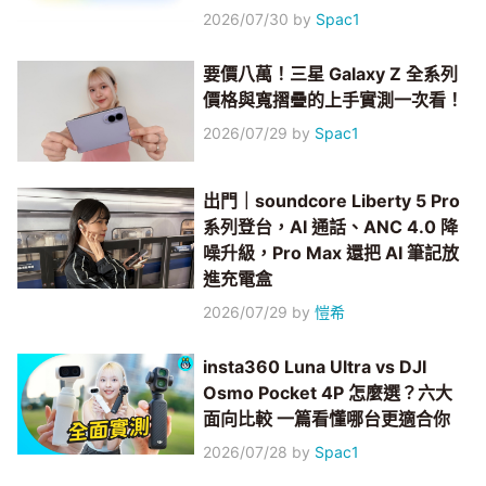
2026/07/30
by
Spac1
要價八萬！三星 Galaxy Z 全系列
價格與寬摺疊的上手實測一次看！
2026/07/29
by
Spac1
出門｜soundcore Liberty 5 Pro
系列登台，AI 通話、ANC 4.0 降
噪升級，Pro Max 還把 AI 筆記放
進充電盒
2026/07/29
by
愷希
insta360 Luna Ultra vs DJI
Osmo Pocket 4P 怎麼選？六大
面向比較 一篇看懂哪台更適合你
2026/07/28
by
Spac1