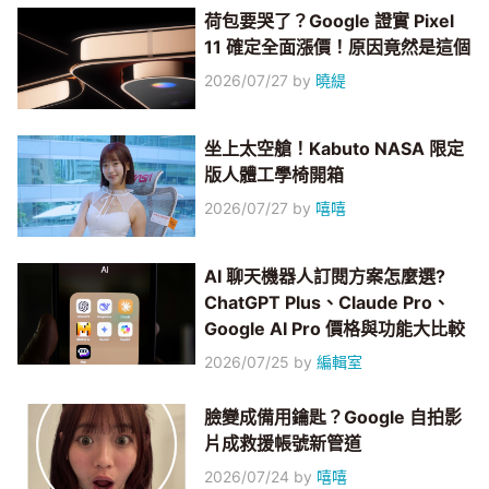
荷包要哭了？Google 證實 Pixel
11 確定全面漲價！原因竟然是這個
2026/07/27
by
曉緹
坐上太空艙！Kabuto NASA 限定
版人體工學椅開箱
2026/07/27
by
嘻嘻
AI 聊天機器人訂閱方案怎麼選?
ChatGPT Plus、Claude Pro、
Google AI Pro 價格與功能大比較
2026/07/25
by
編輯室
臉變成備用鑰匙？Google 自拍影
片成救援帳號新管道
2026/07/24
by
嘻嘻