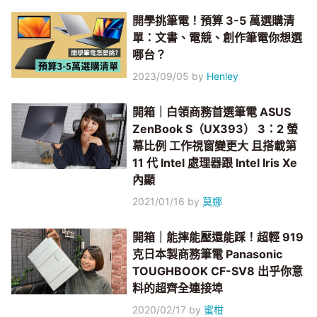
開學挑筆電！預算 3-5 萬選購清
單：文書、電競、創作筆電你想選
哪台？
2023/09/05
by
Henley
開箱｜白領商務首選筆電 ASUS
ZenBook S（UX393） 3：2 螢
幕比例 工作視窗變更大 且搭載第
11 代 Intel 處理器跟 Intel Iris Xe
內顯
2021/01/16
by
莫娜
開箱｜能摔能壓還能踩！超輕 919
克日本製商務筆電 Panasonic
TOUGHBOOK CF-SV8 出乎你意
料的超齊全連接埠
2020/02/17
by
蜜柑