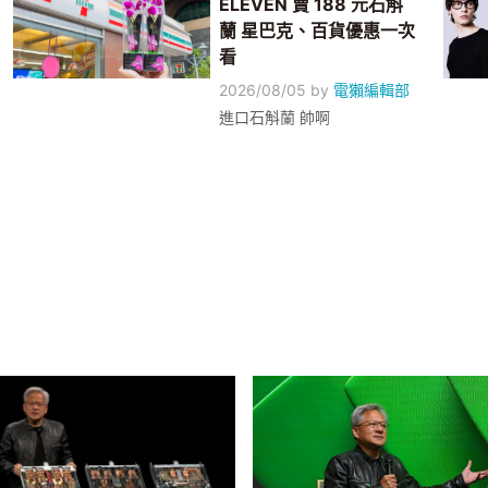
ELEVEN 賣 188 元石斛
蘭 星巴克、百貨優惠一次
看
2026/08/05
by
電獺編輯部
進口石斛蘭 帥啊