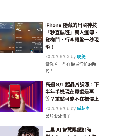
iPhone 隱藏的出國神技
「秒查航班」萬人瘋傳，
登機門、行李轉盤一秒現
形！
2026/08/03
by
曉緹
幫你省一些在機場慌忙的時
間！
高通 9/1 起晶片調漲，下
半年手機現在買還是再
等？重點可能不在標價上
2026/08/06
by
編輯室
晶片要漲價了
三星 AI 智慧眼鏡好時