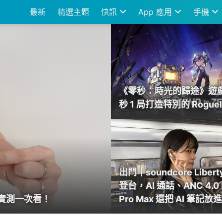
最新
精選主題
快訊
App 應用
手機
App、科技酷品、生活與美
《零秒：時光的歸途》遊戲
秒 1 局打造特別的 Roguel
出門｜soundcore Libert
登台，AI 通話、ANC 4.
手實測一次看！
Pro Max 還把 AI 筆記