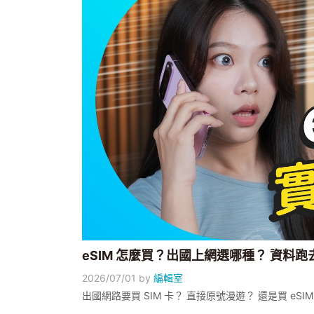
eSIM 怎麼買？出國上網選哪種？ 資料跑去
2026/07/01
by
編輯室
出國網路要買 SIM 卡？ 直接原號漫遊？ 還是買 eSI