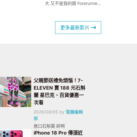
大 又不是我的錯 Forerunner
170 Music 陪你甩掉它！ 新
走跑練習 跑不動用走的最勇
敢 快速訓練 不用想今天菜單
更多最新影片
是什麼 Garmin Pay 跟音樂功
能 出門跑步只帶手錶就好了
😻 你跟變成跑者只差這個連
結的距離 Forerunner 70/
170/ 170 Music 看這邊：
https://gar.mn/KoP1XO8pR
父親節送禮免煩惱！7-
ELEVEN 賣 188 元石斛
蘭 星巴克、百貨優惠一
次看
2026/08/05
by
電獺編輯
部
進口石斛蘭 帥啊
iPhone 18 Pro 傳漲近