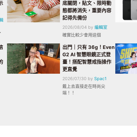
示
底關閉，貼文、限時動
態都將消失，重要內容
記得先備份
輯
2026/08/04
by
編輯室
了
確實比較少會用這個
信
出門｜只有 36g！Even
G2 AI 智慧眼鏡正式登
的
臺！搭配智慧戒指操作
更直覺
2026/07/30
by
Spac1
戴上去直接走在時尚尖
端！！