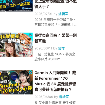
配上全新散熱配置 值不值
得入手？
2026/07/01
by
編輯室
2026 年想買一台兼顧工作、
剪輯和電競的「六邊形戰士」
筆電？ 全新的 Lenovo
Legion 5i， 搭載了全新
我從東京回來了 帶著一副
Intel® Core™ Ultra 7 系列 3
新耳機
處理器， 以及 NVIDIA RTX
2026/06/11
by
蜜柑
50 系列顯示卡， 這台筆電到
底值不值得在今年記憶體漲價
一點一點蒐集 SONY 參訪之
的浪潮下入手呢？ 快來看曉
旅小碎片 #SONY
緹的評測影片吧！ 了解更
#1000XTHECOLLXTION #
多：https://supr.link/273UB
降噪耳機 #品川 #大崎
Garmin 入門錶開箱！ 戴
新 Forerunner 170
Music 去 36 度走跑練習
寶可夢錶面怎麼擁有？
2026/06/09
by
編輯室
又 又小肚肚跑出來 天生骨架