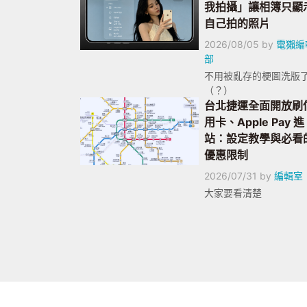
我拍攝」讓相簿只顯
自己拍的照片
2026/08/05
by
電獺編
部
不用被亂存的梗圖洗版
（？）
台北捷運全面開放刷
用卡、Apple Pay 進
站：設定教學與必看
優惠限制
2026/07/31
by
編輯室
大家要看清楚