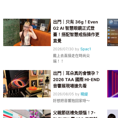
出門｜只有 36g！Even
G2 AI 智慧眼鏡正式登
臺！搭配智慧戒指操作更
直覺
2026/07/30
by
Spac1
戴上去直接走在時尚尖
端！！
出門｜耳朵真的會懷孕？
2026 TAA 國際 HI-END
音響展現場搶先看
2026/08/05
by
曉緹
好想把音響抱回家呀～
父親節送禮免煩惱！7-