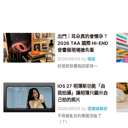
出門｜耳朵真的會懷孕？
2026 TAA 國際 HI-END
音響展現場搶先看
2026/08/05
by
曉緹
好想把音響抱回家呀～
iOS 27 相簿新功能「由
我拍攝」讓相簿只顯示自
己拍的照片
2026/08/05
by
電獺編輯部
不用被亂存的梗圖洗版了
（？）