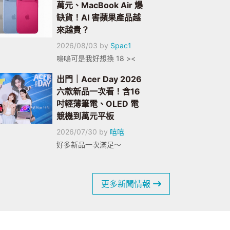
萬元、MacBook Air 爆
缺貨！AI 害蘋果產品越
來越貴？
2026/08/03
by
Spac1
嗚嗚可是我好想換 18 ><
出門｜Acer Day 2026
六款新品一次看！含16
吋輕薄筆電、OLED 電
競機到萬元平板
2026/07/30
by
嘻嘻
好多新品一次滿足～
更多新聞情報