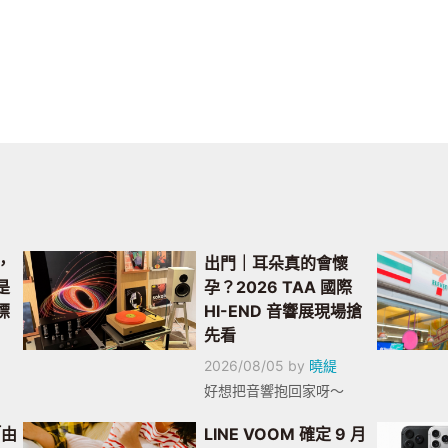
，
出門｜耳朵真的會懷
是
孕？2026 TAA 國際
標
HI-END 音響展現場搶
先看
2026/08/05
by
曉緹
好想把音響抱回家呀～
「由
LINE VOOM 確定 9 月