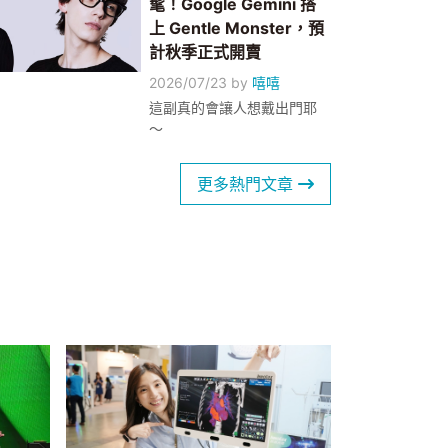
髦！Google Gemini 搭
上 Gentle Monster，預
計秋季正式開賣
2026/07/23
by
嘻嘻
這副真的會讓人想戴出門耶
～
更多熱門文章