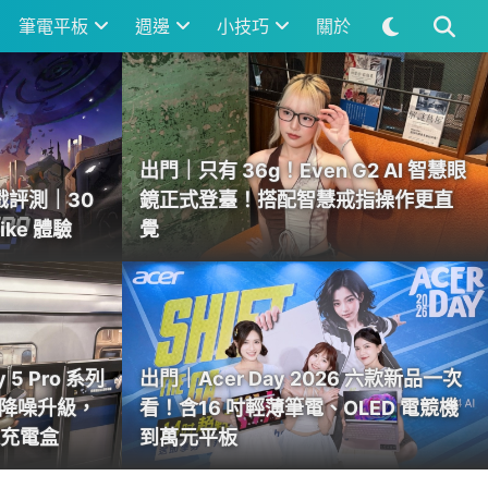
筆電平板
週邊
小技巧
關於
食
出門｜只有 36g！Even G2 AI 智慧眼
評測｜30
鏡正式登臺！搭配智慧戒指操作更直
ike 體驗
覺
y 5 Pro 系列
出門｜Acer Day 2026 六款新品一次
0 降噪升級，
看！含16 吋輕薄筆電、OLED 電競機
放進充電盒
到萬元平板