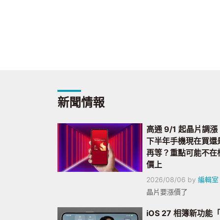
新聞情報
高通 9/1 起晶片調漲
下半年手機現在買還
再等？重點可能不在
價上
2026/08/06
by
編輯室
晶片要漲價了
iOS 27 相簿新功能