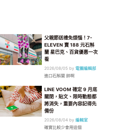
父親節送禮免煩惱！7-
ELEVEN 賣 188 元石斛
蘭 星巴克、百貨優惠一次
看
2026/08/05
by
電獺編輯部
進口石斛蘭 帥啊
LINE VOOM 確定 9 月底
關閉，貼文、限時動態都
將消失，重要內容記得先
備份
2026/08/04
by
編輯室
確實比較少會用這個