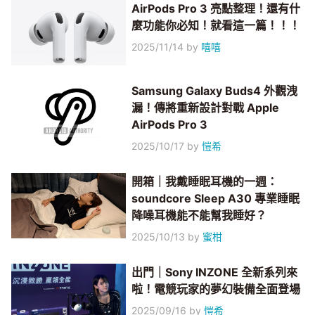
AirPods Pro 3 亮點整理！還有什
麼功能你必知！就看這一篇！！！
2025/11/14
by
嘻嘻
Samsung Galaxy Buds4 外觀洩
漏！傳將重新設計對戰 Apple
AirPods Pro 3
2025/10/17
by
愷希
開箱｜我戴睡眠耳機的一週：
soundcore Sleep A30 專業睡眠
降噪耳機能不能幫我睡好？
2025/10/13
by
蜜柑
出門｜Sony INZONE 全新系列來
啦！電競玩家的夢幻裝備全面登場
2025/09/16
by
愷希