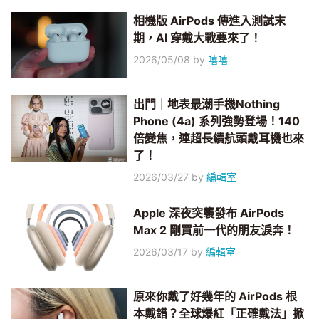
相機版 AirPods 傳進入測試末
期，AI 穿戴大戰要來了！
2026/05/08
by
嘻嘻
出門｜地表最潮手機Nothing
Phone (4a) 系列強勢登場！140
倍變焦，連超長續航頭戴耳機也來
了！
2026/03/27
by
編輯室
Apple 深夜突襲發布 AirPods
Max 2 剛買前一代的朋友淚奔！
2026/03/17
by
編輯室
原來你戴了好幾年的 AirPods 根
本戴錯？全球爆紅「正確戴法」掀