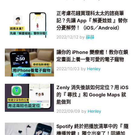
正考慮花錢買理科太太的諮商筆
記？先讓 App『 解憂娃娃 』替你
分憂解勞！（iOS／Android）
2022/12/12
by
薛薛
讓你的 iPhone 變療癒！教你在鎖
定畫面上養一隻可愛的電子寵物
2022/10/03
by
Henley
Zenly 消失後該如何定位？用 iOS
的『 尋找 』和 Google Maps 就
能做到
2022/09/09
by
Henley
Spotify 終於把播放清單中的『 隨
機播放鍵 』獨立出來了！同場加