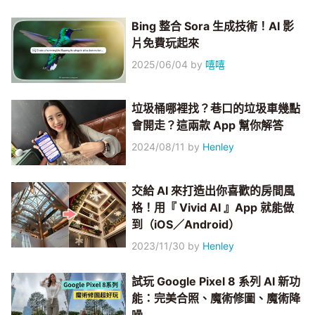
Bing 整合 Sora 生成技術！AI 影
片免費玩起來
2025/06/04
by
嘻嘻
垃圾桶哪裡找？巷口的垃圾車幾點
會開走？這兩款 App 幫你解答
2024/08/11
by
Henley
交給 AI 來打造出你喜歡的房間風
格！用『 Vivid AI 』App 就能做
到（iOS／Android）
2023/11/30
by
Henley
試玩 Google Pixel 8 系列 AI 新功
能：完美合照、魔術修圖、魔術降