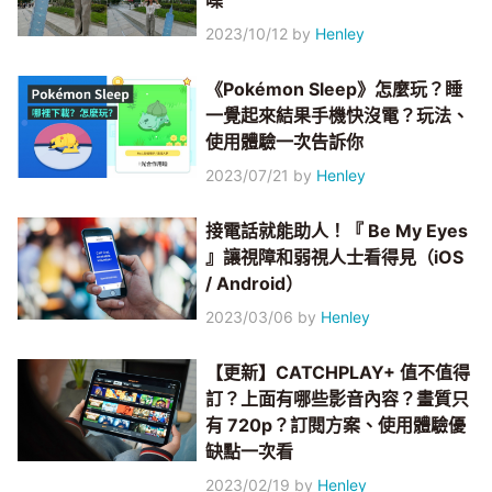
噪
2023/10/12
by
Henley
《Pokémon Sleep》怎麼玩？睡
一覺起來結果手機快沒電？玩法、
使用體驗一次告訴你
2023/07/21
by
Henley
接電話就能助人！『 Be My Eyes
』讓視障和弱視人士看得見（iOS
/ Android）
2023/03/06
by
Henley
【更新】CATCHPLAY+ 值不值得
訂？上面有哪些影音內容？畫質只
有 720p？訂閱方案、使用體驗優
缺點一次看
2023/02/19
by
Henley