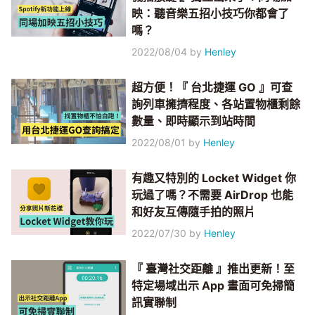
映：聽音樂五招小技巧你都會了
嗎？
2022/08/04
by
Henley
超方便！『 台北捷運 GO 』可查
詢列車擁擠程度、各站置物櫃剩餘
數量、即時顯示到站時間
2022/08/01
by
Henley
有趣又特別的 Locket Widget 你
玩過了嗎？不需要 AirDrop 也能
和好友互傳隨手拍的照片
2022/07/30
by
Henley
『 臺灣社交距離 』推出更新！至
特定場域出示 App 畫面可免掃簡
訊實聯制