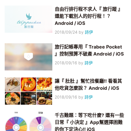
自由行排行程不求人『 旅行蹤 』
還能下載別人的好行程！？
Android / iOS
2018/09/24
by
詩伊
旅行記帳專用『 Trabee Pocket
』控制預算不破產 Android / iOS
2018/09/16
by
詩伊
讓『 肚肚 』幫忙找餐廳!! 看看其
他吃貨怎麼說？ Android / iOS
2018/09/16
by
詩伊
千古難題：等下吃什麼? 還有一些
日常『 小決定 』App幫選擇困難
的你下定決心!! iOS