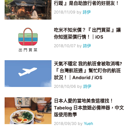
行蹤 』是自助旅行者的好朋友！
2018/11/09
by
詩伊
吃米不知米價？『 出門買菜 』讓
你知道菜價行情！｜iOS
2018/10/07
by
詩伊
天氣不穩定 我的航班會被取消嗎?
『 台灣航班通 』幫忙盯你的航班
狀況！｜Andorid / iOS
2018/10/06
by
詩伊
日本人愛的當地美食這樣找！
Tabelog 日本旅遊必備神器，中文
版使用教學
2018/09/30
by
Yueh