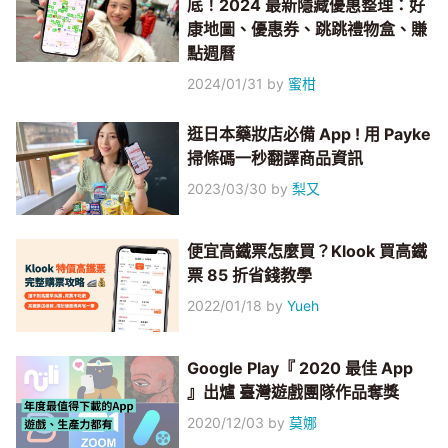
底！2024 最新隱藏優惠整理：好
康地圖、優惠券、跳跳禮物盒、賺
點週曆
2024/01/31
by
蜜柑
逛日本藥妝店必備 App ! 用 Payke
掃條碼一秒翻譯商品資訊
2023/03/30
by
梨又
便宜高鐵票怎麼買？Klook 買高鐵
票 85 折省錢教學
2022/01/18
by
Yueh
Google Play『 2020 最佳 App
』出爐 臺灣遊戲團隊作品奪獎
2020/12/03
by
莫娜