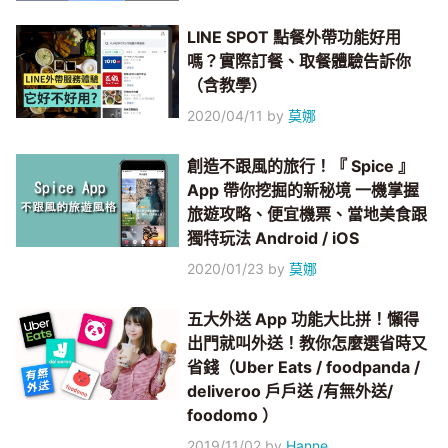
LINE SPOT 點餐外帶功能好用
嗎？實際訂餐、取餐體驗告訴你
（含教學）
2020/04/11
by
莫娜
創造不跟風的旅行！『 Spice 』
App 帶你挖掘的新秘境 一機掌握
旅遊攻略、便宜機票、當地美食跟
獨特玩法 Android / iOS
2020/01/23
by
莫娜
五大外送 App 功能大比拼！懶得
出門就叫外送！教你怎麼選省時又
省錢（Uber Eats / foodpanda /
deliveroo 戶戶送 /有無外送/
foodomo ）
2019/11/02
by
Hanne