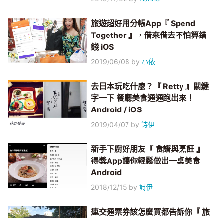
旅遊超好用分帳App『 Spend
Together 』，借來借去不怕算錯
錢 iOS
2019/06/08
by
小依
去日本玩吃什麼？『 Retty 』關鍵
字一下 餐廳美食通通跑出來！
Android / iOS
2019/04/07
by
詩伊
新手下廚好朋友『 食譜與烹飪 』
得獎App讓你輕鬆做出一桌美食
Android
2018/12/15
by
詩伊
連交通票券該怎麼買都告訴你『 旅