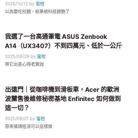
2025/10/12
by
蜜柑
以為要吃拉麵，結果被科技餵飽了
我選了一台高通筆電 ASUS Zenbook
A14（UX3407）不到四萬元、低於一公斤
2025/09/29
by
蜜柑
帶它出差心得老實說
出遠門｜從咖啡機到滑板車，Acer 的歐洲
波蘭售後維修秘密基地 Enfinitec 如何做到
這一切？
2025/09/21
by
蜜柑
原來循環經濟可以這樣做