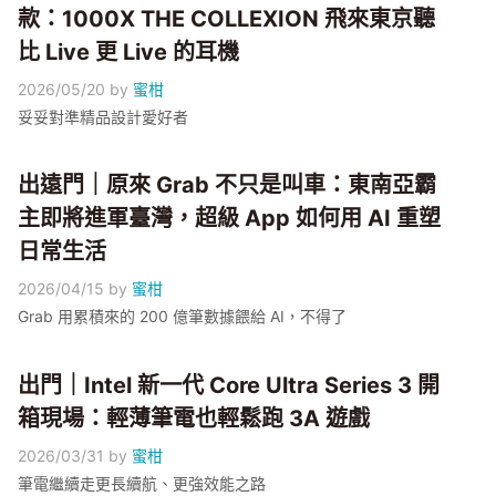
款：1000X THE COLLEXION 飛來東京聽
比 Live 更 Live 的耳機
2026/05/20
by
蜜柑
妥妥對準精品設計愛好者
出遠門｜原來 Grab 不只是叫車：東南亞霸
主即將進軍臺灣，超級 App 如何用 AI 重塑
日常生活
2026/04/15
by
蜜柑
Grab 用累積來的 200 億筆數據餵給 AI，不得了
出門｜Intel 新一代 Core Ultra Series 3 開
箱現場：輕薄筆電也輕鬆跑 3A 遊戲
2026/03/31
by
蜜柑
筆電繼續走更長續航、更強效能之路