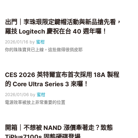
出門｜李珠珢限定鍵帽活動與新品搶先看，
羅技 Logitech 慶祝在台 40 週年囉！
2026/01/16
by
蜜柑
你的珠珠寶貝已上線，這批做得很俏皮耶
CES 2026 英特爾宣布首次採用 18A 製程
的 Core Ultra Series 3 來囉！
2026/01/06
by
蜜柑
電源效率被放上非常重要的位置
開箱｜不想被 NAND 漲價牽著走？致態
TiPlus7100s 固態硬碟登場