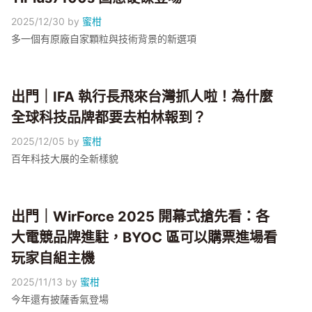
2025/12/30
by
蜜柑
多一個有原廠自家顆粒與技術背景的新選項
出門｜IFA 執行長飛來台灣抓人啦！為什麼
全球科技品牌都要去柏林報到？
2025/12/05
by
蜜柑
百年科技大展的全新樣貌
出門｜WirForce 2025 開幕式搶先看：各
大電競品牌進駐，BYOC 區可以購票進場看
玩家自組主機
2025/11/13
by
蜜柑
今年還有披薩香氣登場