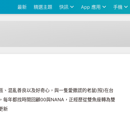
最新
精選主題
快訊
App 應用
手機
恆、混亂善良以及好奇心，與一隻愛撒謊的老鼠(歿)在台
，每年都找時間回顧00與NANA，正經歷從雙魚座轉為雙
更新