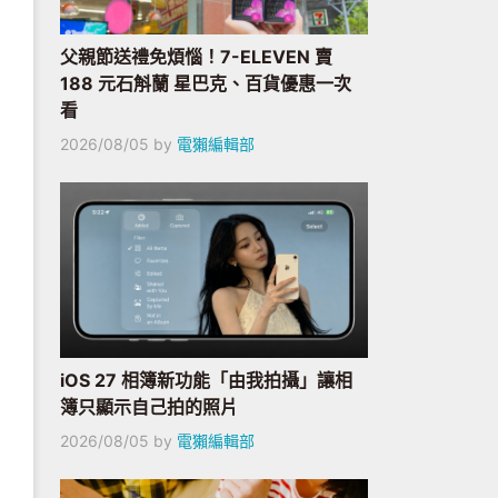
父親節送禮免煩惱！7-ELEVEN 賣
188 元石斛蘭 星巴克、百貨優惠一次
看
2026/08/05
by
電獺編輯部
iOS 27 相簿新功能「由我拍攝」讓相
簿只顯示自己拍的照片
2026/08/05
by
電獺編輯部