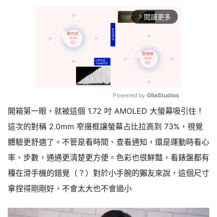
閱讀更多
arrow_forward_ios
Powered by 
GliaStudios
開箱第一眼，就被這個 1.72 吋 AMOLED 大螢幕吸引住！
Mute
這次的對稱 2.0mm 窄邊框讓螢幕占比拉高到 73%，視覺
體驗更舒適了。不管是看時間、查看通知，還是運動時看心
率、步數，通通更清楚更方便。色彩也很鮮豔，看錶盤都有
種在滑手機的錯覺（？）對於小手腕的獺友來說，這個尺寸
拿捏得剛剛好，不會太大也不會過小