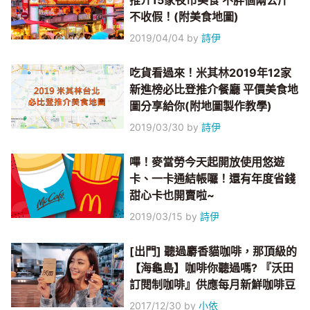
推介15家夜市美食 不胖個兩公斤
不收假！(附美食地圖)
2019/04/04
by
詩伊
吃貨看過來！米其林2019年12家
新進榜必比登推介餐廳 平價美食地
圖分享給你(附地圖製作教學)
2019/03/30
by
詩伊
嗶！麥當勞今天起開放使用悠遊
卡、一卡通結帳囉！還有年度省錢
甜心卡也開賣啦~
2019/03/15
by
詩伊
[出門] 聽過麝香貓咖啡，那頂級的
【海龜島】咖啡你聽過嗎? 『沃田
訂閱制咖啡』供應每月新鮮咖啡豆
2017/12/30
by
小依