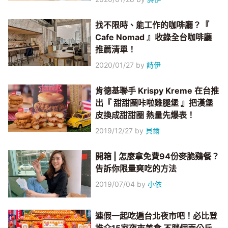
找不限時、能工作的咖啡廳？『
Cafe Nomad 』收錄全台咖啡廳
推薦清單！
2020/01/27
by
詩伊
肯德基聯手 Krispy Kreme 在台推
出『 甜甜圈咔啦雞腿堡 』把漢堡
皮換成甜甜圈 熱量先爆表！
2019/12/27
by
貝爾
開箱 | 怎麼拿免費94份麥脆鷄餐？
告訴你限量爽吃的方法
2019/07/04
by
小依
連假一起吃遍台北夜市吧！必比登