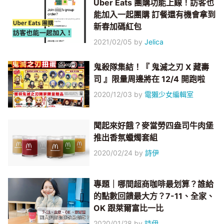
Uber Eats 團購功能上線！訪客也
能加入一起團購 訂餐還有機會拿到
新春加碼紅包
2021/02/05
by
Jelica
鬼殺隊集結！『 鬼滅之刃 X 藏壽
司 』限量周邊將在 12/4 開跑啦
2020/12/03
by
電獺少女編輯室
聞起來好餓？麥當勞四盎司牛肉堡
推出香氛蠟燭套組
2020/02/24
by
詩伊
專題｜哪間超商咖啡最划算？誰給
的點數回饋最大方？7-11、全家、
OK 跟萊爾富比一比
2020/01/28
by
詩伊