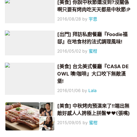
[美食] 你說中秋節還沒到?沒關係
啊只要有烤肉吃天天都是中秋節:P
2016/08/28
by
宇恩
[出門] 拜訪私廚餐廳『Foodie福
邸』在地食材的法式調理風味!
2016/05/02
by
蜜柑
[美食] 台北美式餐廳『CASA DE
OWL 噢!咖啡』大口咬下無敵漢
堡!
2016/01/06
by
Lala
[美食] 中秋烤肉預演來了!!端出無
敵好感人人誇極上拼盤♥♥(張嘴)
2015/09/05
by
蜜柑