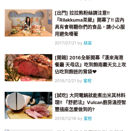
[出門] 拉拉熊粉絲請注意!!
『Rilakkuma茶屋』開幕了!! 店內
具有會萌翻你們的食品，請小心服
用避免噎著
2017/07/21
by
絡甯
[開箱] 2016全新開幕『漢來海港
餐廳 天母店』吃到飽南霸天北上攻
佔吃到飽迷的胃袋♥
2016/12/21
by
蜜柑
[試吃] 大同電鍋就能煮出米其林料
理!! 『舒肥法』Vulcan廚房溫控智
慧插座怎麼做到的?
2016/12/18
by
蜜柑