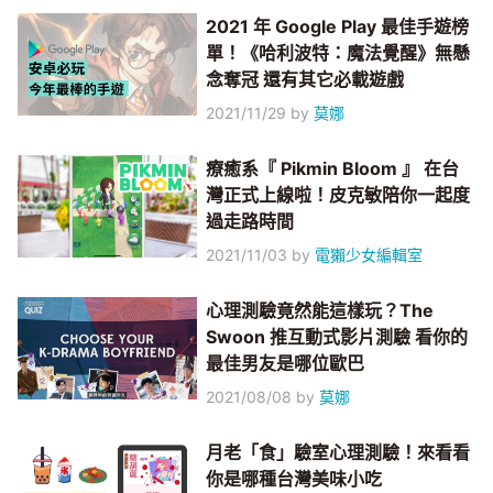
2021 年 Google Play 最佳手遊榜
單！《哈利波特：魔法覺醒》無懸
念奪冠 還有其它必載遊戲
2021/11/29
by
莫娜
療癒系『 Pikmin Bloom 』 在台
灣正式上線啦！皮克敏陪你一起度
過走路時間
2021/11/03
by
電獺少女編輯室
心理測驗竟然能這樣玩？The
Swoon 推互動式影片測驗 看你的
最佳男友是哪位歐巴
2021/08/08
by
莫娜
月老「食」驗室心理測驗！來看看
你是哪種台灣美味小吃