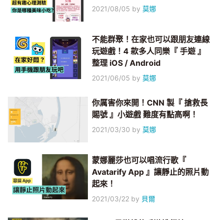
2021/08/05
by
莫娜
不能群聚！在家也可以跟朋友連線
玩遊戲！4 款多人同樂『 手遊 』
整理 iOS / Android
2021/06/05
by
莫娜
你厲害你來開！CNN 製『 搶救長
賜號 』小遊戲 難度有點高啊！
2021/03/30
by
莫娜
蒙娜麗莎也可以唱流行歌『
Avatarify App 』讓靜止的照片動
起來！
2021/03/22
by
貝爾