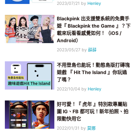
2023/07/21
by
Henley
Blackpink 出支援雙系統的免費手
遊『 Blackpink the Game 』？下
載來玩看看感覺如何！（iOS /
Android）
2023/05/27
by
薛薛
不用登島也能玩！動態島版打磚塊
遊戲 『 Hit The Island 』你玩過
了嗎？
2022/10/04
by
Henley
好可愛！『 虎年 』特別款專屬貼
圖 IG、FB 都可玩！新年拍照、拍
限動快用它
2022/01/31
by
莫娜