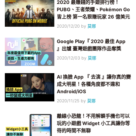
2020 最賺錢的手遊排行榜！
PUBG、王者榮耀、Pokémon Go
皆上榜 第一名狠賺玩家 26 億美元
2020/12/20
by
莫娜
Google Play『 2020 最佳 App
』出爐 臺灣遊戲團隊作品奪獎
2020/12/03
by
莫娜
AI 換臉 App 『 去演 』讓你真的變
成大明星！各種角度都不違和
Android/iOS
2020/11/25
by
莫娜
離線小恐龍！不用解鎖手機也可以
玩的小遊戲 Widget 小工具讓你等
待的時間不無聊