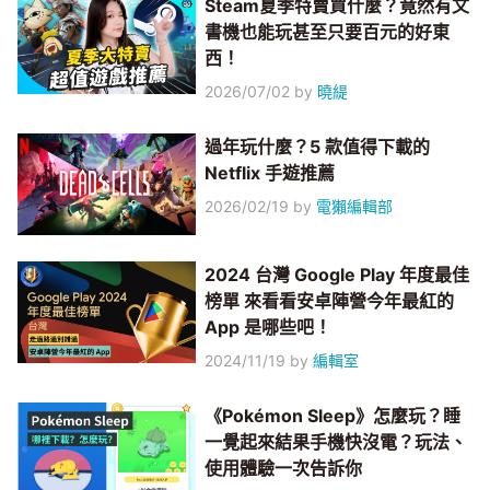
Steam夏季特賣買什麼？竟然有文
書機也能玩甚至只要百元的好東
西！
2026/07/02
by
曉緹
過年玩什麼？5 款值得下載的
Netflix 手遊推薦
2026/02/19
by
電獺編輯部
2024 台灣 Google Play 年度最佳
榜單 來看看安卓陣營今年最紅的
App 是哪些吧！
2024/11/19
by
編輯室
《Pokémon Sleep》怎麼玩？睡
一覺起來結果手機快沒電？玩法、
使用體驗一次告訴你