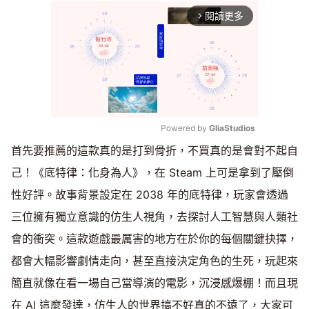
閱讀更多
arrow_forward_ios
Powered by 
GliaStudios
首先要推薦的這款真的是打到骨折，不買真的是會對不起自
Mute
己！《底特律：化身為人》，在 Steam 上可是拿到了壓倒
性好評。故事背景設定在 2038 年的底特律，玩家會透過
三位擁有獨立意識的仿生人視角，去探討人工智慧與人類社
會的衝突。這款遊戲最厲害的地方在於你的每個關鍵抉擇，
都會大幅影響劇情走向，甚至直接決定角色的生死，玩起來
簡直就像在看一場自己當導演的電影，沉浸感爆棚！而且現
在 AI 這麼發達，仿生人的世界搞不好真的不遠了，大家可