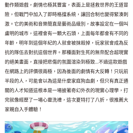
動作類遊戲，劇情也極其豐富，表面上是拯救世界的王道冒
險，但戰鬥中加入了即時格擋系統，讓回合制也變得緊湊刺
激。它的美術和音樂簡直是藝術品級別，故事設定在一個叫
盧明的城市，這裡會有一顆大石頭，上面每年都會有不同的
年齡，明年到這個年紀的人就會被抹殺掉，玩家就會成為反
抗的隊伍去對抗這個世界。那種面對生死的無奈配合超現實
的絕美畫面，直接把悲傷的氛圍渲染到極致...不過這款遊戲
在網路上的評價很兩極，因為後面的劇情有大反轉！只玩前
半段的人，可能會以為這是什麼家庭狗血劇，但只有真正通
關的人才知道這根本是一場披著奇幻外衣的現實心理學，打
完就像經歷了一場心靈洗禮，這次夏特打了八折，很推薦大
家親自入手體驗！