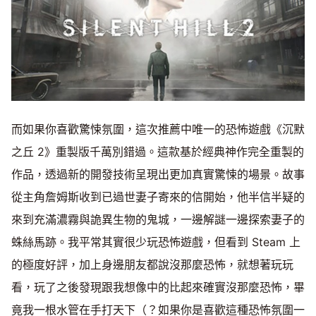
而如果你喜歡驚悚氛圍，這次推薦中唯一的恐怖遊戲《沉默
之丘 2》重製版千萬別錯過。這款基於經典神作完全重製的
作品，透過新的開發技術呈現出更加真實驚悚的場景。故事
從主角詹姆斯收到已過世妻子寄來的信開始，他半信半疑的
來到充滿濃霧與詭異生物的鬼城，一邊解謎一邊探索妻子的
蛛絲馬跡。我平常其實很少玩恐怖遊戲，但看到 Steam 上
的極度好評，加上身邊朋友都說沒那麼恐怖，就想著玩玩
看，玩了之後發現跟我想像中的比起來確實沒那麼恐怖，畢
竟我一根水管在手打天下（？如果你是喜歡這種恐怖氛圍一