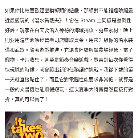
如果你比較喜歡經營模擬類的遊戲，那絕對不能錯過曉緹最
近最愛玩的《潛水員戴夫》！它在 Steam 上同樣是壓倒性
好評。玩家在白天要潛入神祕的海域捕魚、蒐集素材，晚上
則要用這些漁獲經營壽司店賺取資金，用來升級你的潛水裝
備和武器。隨著遊戲推進，它還會陸續解鎖農場經營、電子
寵物、卡片收集，甚至是節奏音樂遊戲，豐富到每次你覺得
快玩膩的時候，就會蹦出新的任務讓你挑戰。我從下載的第
一天就直接黏住了，而且它對電腦性能要求非常低，就算是
一般的文書機也能順暢遊玩，這次夏季大特賣竟然直接打對
折，真的可以衝了！