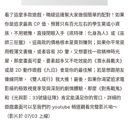
看了這麼多款遊戲，曉緹這邊幫大家做個簡單的配對！如果
你是追求最高 CP 值、預算只有百元左右的學生黨或小資
族，不用猶豫，直接閉眼入手《底特律：化身為人》或《巫
師三狂獵》，這兩款的價格根本是買到賺到；如果你平常是
用輕薄文書機，或者容易 3D 暈，又想要找一款精神時光
屋，那麼畫面可愛、要素超多又不吃效能的《潛水員戴夫》
或是 2D 動作遊戲《九日》會是你的最佳解；若是想跟朋友
連線同樂，《雙人成行》我大推！最後，如果你渴望追求電
影級的極致視覺享受與深刻的劇情體驗，那麼《對馬戰鬼》
和《光與影：33號遠征隊》肯定能滿足你的胃口，詳細的
遊戲畫面可以至我們的 youtube 頻道觀看完整影片呦～
（影片於 07/03 上線）