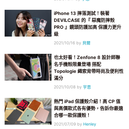
iPhone 13 摔落測試！裝著
DEVILCASE 的『 惡魔防摔殼
PRO 』鏡頭防護加高 保護力更升
級
2021/10/16
by
貝爾
也太好看！Zenfone 8 設計師聯
名手機殼限量登場 搭配
Topologie 繩索背帶時尚及便利性
滿分
2021/10/08
by
宇恩
熱門 iPad 保護殼介紹！高 CP 值
與高價款式各有優勢，告訴你最適
合哪一款保護殼！
2021/07/09
by
Henley