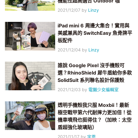
機能性超高適合 Outdoor 咖
2021/12/07
by
Linzy
iPad mini 6 周邊大集合！實用與
美感兼具的 SwitchEasy 魚骨牌平
板配件
2021/12/04
by
Linzy
誰說 Google Pixel 沒手機殼可
選？RhinoShield 犀牛盾給你多款
SolidSuit 系列聯名設計保護殼
2021/12/03
by
電獺少女編輯室
透明手機殼我只服 Moxbii！最新
極空戰甲第六代耐摔力更加倍！從
機車噴飛也挺得住？（加映：太空
盾超強化玻璃貼）
2021/11/17
by
宇恩