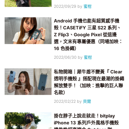
2022/09/29
by
蜜柑
Android 手機也能有超質感手機
殼！CASETiFY 三星 S22 系列、
Z Flip3、Google Pixel 從這邊
選，文末有專屬優惠（同場加映：
16 色掛繩）
2022/06/30
by
蜜柑
私物開箱｜犀牛盾不變黃『 Clear
透明手機殼 』搭配現在最潮的掛繩
解放雙手！（加映：進擊的巨人聯
名款）
2022/02/22
by
貝爾
掛在脖子上說走就走！bitplay
iPhone 13 系列戶外風格手機殼