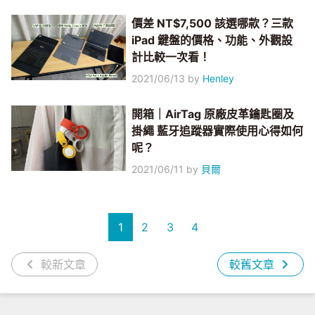
價差 NT$7,500 該選哪款？三款
iPad 鍵盤的價格、功能、外觀設
計比較一次看！
2021/06/13
by
Henley
開箱｜AirTag 原廠皮革鑰匙圈及
掛繩 藍牙追蹤器實際使用心得如何
呢？
2021/06/11
by
貝爾
1
2
3
4
較新文章
較舊文章