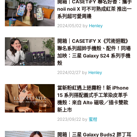
開箱｜CASETiFY 聯名好香：攜手
noii noii X 可不可熟成紅茶 推出一
系列超可愛周邊
2024/05/02
by
Henley
開箱｜CASETiFY X《咒術迴戰》
聯名系列超帥手機殼、配件！同場
加映：三星 Galaxy S24 系列手機
殼
2024/02/27
by
Henley
當新粉紅遇上迷霧粉！新 iPhone
15 系列搭配義式手工苯染皮革手
機殼：來自 Alto 磁吸／插卡雙款
新上市
2023/09/22
by
蜜柑
開箱｜三星 Galaxy Buds2 胖丁耳