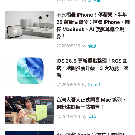
不只摺疊 iPhone！傳蘋果下半年
20 款新品齊發：摺疊 iPhone、觸
控 MacBook、AI 旗艦耳機全現
身！
2026/05/25
by
曉緹
iOS 26.5 更新重點整理！RCS 加
密、地圖推薦升級 3 大功能一次
看
2026/05/05
by
Spac1
台灣大哥大正式開賣 Mac 系列，
果粉生態圈一站補齊！
2026/04/24
by
嘻嘻