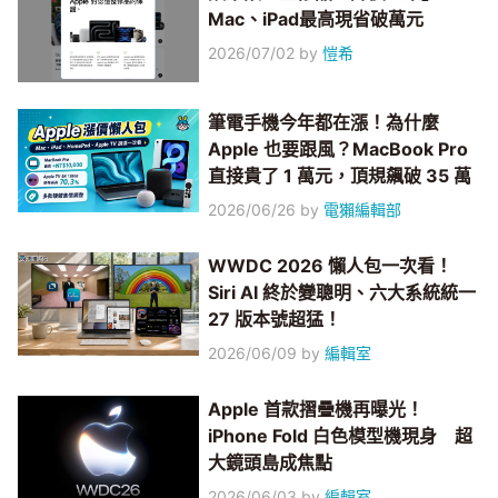
Mac、iPad最高現省破萬元
2026/07/02
by
愷希
筆電手機今年都在漲！為什麼
Apple 也要跟風？MacBook Pro
直接貴了 1 萬元，頂規飆破 35 萬
2026/06/26
by
電獺編輯部
WWDC 2026 懶人包一次看！
Siri AI 終於變聰明、六大系統統一
27 版本號超猛！
2026/06/09
by
編輯室
Apple 首款摺疊機再曝光！
iPhone Fold 白色模型機現身 超
大鏡頭島成焦點
2026/06/03
by
編輯室