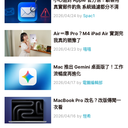
小心這封 Apple 官方信！駭客用
真實郵件釣魚 系統過濾都分不清
2026/04/24
by
Spac1
Air＝準 Pro？M4 iPad Air 實測完
我真的猶豫了
2026/04/23
by
嘻嘻
Mac 推出 Gemini 桌面版了！工作
流暢度再進化
2026/04/17
by
電獺編輯部
MacBook Pro 改名？改版傳聞一
次看
2026/04/16
by
愷希