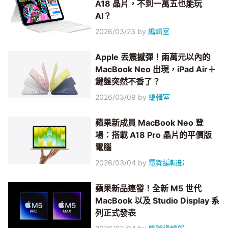
A18 晶片，不到一萬五也能玩
AI？
2026/03/23
by
編輯室
Apple 丟震撼彈！兩萬元以內的
MacBook Neo 出現，iPad Air＋
鍵盤突然不香了？
2026/03/09
by
編輯室
蘋果新成員 MacBook Neo 登
場：搭載 A18 Pro 晶片的平價版
電腦
2026/03/04
by
電獺編輯部
蘋果新品連發！全新 M5 世代
MacBook 以及 Studio Display 系
列正式發表