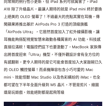
向常規的例行性小更新，但 iPad 系列可就厲害了，iPad
A18 除了升級晶片，最讓人期待的就是 iPad mini 終於要換
上絕美的 OLED 螢幕了！不過最大的亮點其實在耳機，傳
聞蘋果將推出基於 AirPods Pro 3 打造的頂級旗艦
「AirPods Ultra」，它居然首度加入了紅外線攝影機，讓
耳機能夠搭配視覺智慧來啟動各種厲害的 AI 功能，科技感
直接拉滿欸！電腦控們這下也要激動了，MacBook 家族傳
出將首度迎來「Ultra」機型，不僅外觀設計會有全方位的
有感翻新，更令人期待的是它可能會首度加入大家敲碗已久
的 OLED 觸控螢幕！而桌機陣容包含小巧可愛的 Mac
mini、效能怪獸 Mac Studio 以及色彩繽紛的 iMac，也全
都可望在下半年全面升級到 M5 晶片，不管是剪片、繪圖
還是玩遊戲，效能絕對都是起飛等級