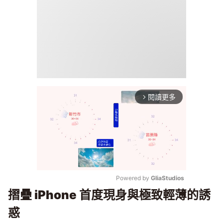
閱讀更多
arrow_forward_ios
Powered by 
GliaStudios
摺疊 iPhone 首度現身與極致輕薄的誘
Mute
惑