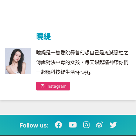
曉緹
曉緹是一隻愛跳舞曾幻想自己是鬼滅戀柱之
傳說對決中毒的女孩，每天緹起精神帶你們
一起曉科技緹生活٩(˃̶͈̀௰˂̶͈́)و
Instagram
Follow us: