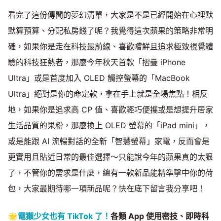
看完了這份傳聞的夢幻清單，大家是不是已經開始在心裡默
默算預算、分配私房錢了呢？我覺得這次蘋果的策略非常明
確，如果你是走在科技最前線、喜歡嚐鮮且追求極致視覺體
驗的科技狂熱者，那麼今年秋天首款「摺疊 iPhone
Ultra」或是首度加入 OLED 觸控螢幕的「MacBook
Ultra」絕對是你的命定款，拿在手上就是全場焦點！相反
地，如果你是追求高 CP 值、喜歡輕巧便攜或是想提升居家
生活品質的果粉，那麼換上 OLED 螢幕的「iPad mini」，
或是能跟 AI 流暢對話的全新「智慧螢幕」家電，反而會是
更實用且貼近日常的最佳選擇～只能說今年的蘋果真的太狠
了，不管你的需求是什麼，總有一款新品能精準擊中你的荷
包，大家最期待哪一項新品呢？快在底下留言我分享吧！
🌟
電獺少女也有 TikTok 了！
各類 App 使用密技、即時科