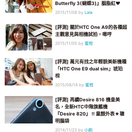
Butterfly 3(蝴蝶3)』胭脂紅♥
2015/11/08
by
Lala
[評測] 關於HTC One A9的各種超
主觀意見與相機試拍，嗯哼
2015/11/05
by
蜜柑
[評測] 萬元有找之年輕貌美新機種
「HTC One E9 dual sim」琥珀
棕
2015/08/14
by
蜜柑
[評測] 再續Desire 816 機皇美
名，全新HTC中階旗艦機
『Desire 820』 !! 童顏外表★聰
明腦袋
2014/11/23
by
小刷