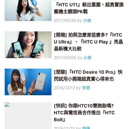
『HTC U11』殺出重圍，超真實旗
艦機主鏡頭PK戰
2017/05/26
by
小依
[開箱] 拍照怎麼差這麼多?『HTC
U Ultra』、『HTC U Play 』亮晶
晶新機大比較
2017/03/05
by
小依
[閒聊]『HTC Desire 10 Pro』快
閃試用小開箱超真實心得來也
2016/12/12
by
宇恩
[快訊] 你跟HTC10雙胞胎嗎?
HTC與電信商合作推出『HTC
Bolt』
2016/11/15
by
詩伊