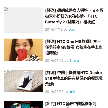
[評測] 想朝成熟女人邁進、又不忍
拋棄小粉紅的女孩心情-『HTC
Butterfly 2 (蝴蝶2)』櫻桃紅
2014/11/19
by
大心
[評測] HTC One M8熱戀紅♥不
僅男孩拿M8好看 女孩拿在手上也
很時髦!
2014/07/22
by
Emma
[評測] 中階手機首選HTC Desire
816♥這真的是有點偏心的標題我
承認!
2014/06/19
by
蜜柑
[出門] HTC發表中階旗艦系列