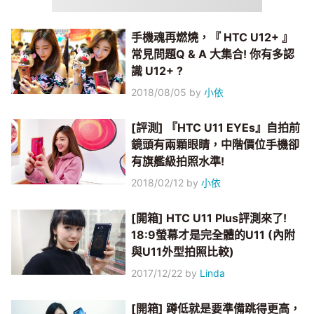
手機魂再燃燒，『 HTC U12+ 』
常見問題Q & A 大集合! 你有多認
識 U12+ ?
2018/08/05
by
小依
[評測] 『HTC U11 EYEs』自拍前
鏡頭有兩顆眼睛，中階價位手機卻
有旗艦級拍照水準!
2018/02/12
by
小依
[開箱] HTC U11 Plus評測來了!
18:9螢幕才是完全體的U11 (內附
與U11外型拍照比較)
2017/12/22
by
Linda
[開箱] 蹲低就是要準備跳得更高，