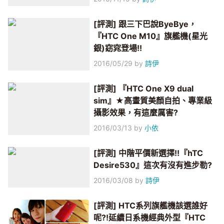
[評測] 跟三下巴說ByeBye，
『HTC One M10』旗艦機(星光
銀)窈窕登場!!
2016/05/29
by
詩伊
[評測] 『HTC One X9 dual
sim』★高畫質美顏自拍、專業級
攝影效果，有這麼厲害?
2016/03/13
by
小依
[評測] 中階平價新選擇!!『hTC
Desire530』這次有沒有進步勒?
2016/03/08
by
詩伊
[評測] HTC系列旗艦機該選誰好
呢?!延續日系機經典外型『HTC