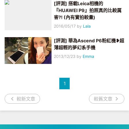
[評測] 搭載Leica相機的
『HUAWEI P9』拍照真的比較厲
害?! (內有實拍較量)
2016/05/17
by
Lala
[評測] 華為Ascend P6粉紅機❥超
薄超輕的夢幻系手機
2013/12/23
by
Emma
1
較新文章
較舊文章