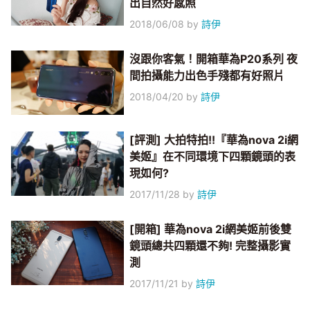
出自然好感照
2018/06/08
by
詩伊
沒跟你客氣！開箱華為P20系列 夜
間拍攝能力出色手殘都有好照片
2018/04/20
by
詩伊
[評測] 大拍特拍!!『華為nova 2i網
美姬』在不同環境下四顆鏡頭的表
現如何?
2017/11/28
by
詩伊
[開箱] 華為nova 2i網美姬前後雙
鏡頭總共四顆還不夠! 完整攝影實
測
2017/11/21
by
詩伊