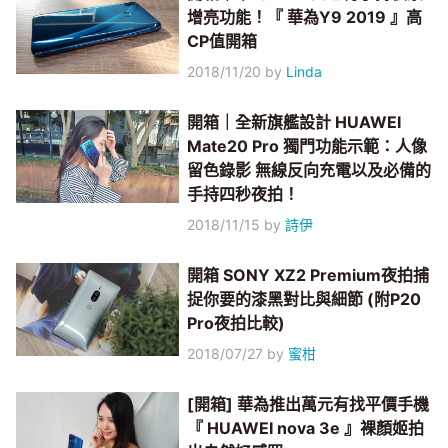
增亮功能！『 華為Y9 2019 』高
CP值開箱
2018/11/20
by
Linda
開箱｜全新旗艦設計 HUAWEI
Mate20 Pro 獨門功能示範：人像
留色錄影 無線反向充電以及必備的
手持四秒夜拍！
2018/11/15
by
詩伊
開箱 SONY XZ2 Premium夜拍捕
捉你要的漆黑對比與細節 (附P20
Pro夜拍比較)
2018/07/27
by
蜜柑
[開箱] 華為推出萬元有找平價手機
『 HUAWEI nova 3e 』裸顏姬拍