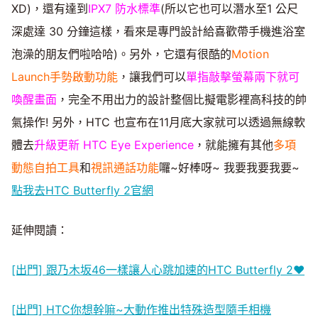
XD)，還有達到
IPX7 防水標準
(所以它也可以潛水至1 公尺
深處達 30 分鐘這樣，看來是專門設計給喜歡帶手機進浴室
泡澡的朋友們啦哈哈)。另外，它還有很酷的
Motion
Launch手勢啟動功能
，讓我們可以
單指敲擊螢幕兩下就可
喚醒畫面
，完全不用出力的設計整個比擬電影裡高科技的帥
氣操作! 另外，HTC 也宣布在11月底大家就可以透過無線軟
體去
升級更新 HTC Eye Experience
，就能擁有其他
多項
動態自拍工具
和
視訊通話功能
囉~好棒呀~ 我要我要我要~
點我去HTC Butterfly 2官網
延伸閱讀：
[出門] 跟乃木坂46一樣讓人心跳加速的HTC Butterfly 2♥
[出門] HTC你想幹嘛~大動作推出特殊造型隨手相機