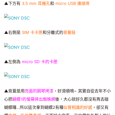
▲下方有
3.5 mm 耳機孔
和
micro USB 連接埠
▲右側是
SIM 卡卡匣
和分離式的
音量鈕
▲左側為
micro SD 卡的卡匣
▲背蓋是用
亮面的鋼琴烤漆
，好滑順唷~ 其實自從去年不小
心把
蝴蝶1的螢幕摔出蜘蛛網
後，大心就好久都沒有再去碰
蝴蝶囉…所以這次拿到蝴蝶2有種
似曾相識的好感
，卻又有