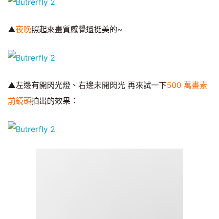
▲
夜晚
照起來畫質感覺還挺美的~
▲左邊有開閃光燈、右邊未開閃光 再來試一下
500 萬畫素
前鏡頭
拍出的效果：