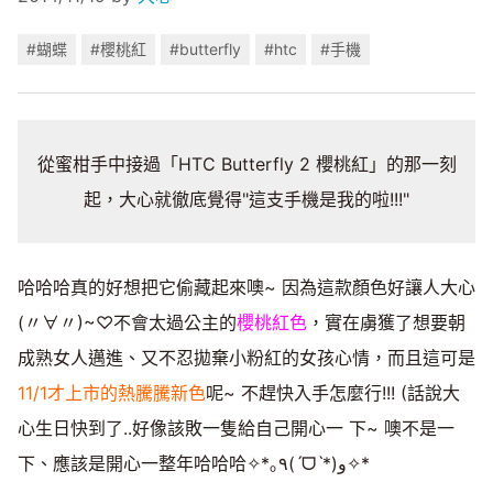
#蝴蝶
#櫻桃紅
#butterfly
#htc
#手機
從蜜柑手中接過「HTC Butterfly 2 櫻桃紅」的那一刻
起，大心就徹底覺得"這支手機是我的啦!!!"
哈哈哈真的好想把它偷藏起來噢~ 因為這款顏色好讓人大心
(〃∀〃)~♡不會太過公主的
櫻桃紅色
，實在虜獲了想要朝
成熟女人邁進、又不忍拋棄小粉紅的女孩心情，而且這可是
11/1才上市的熱騰騰新色
呢~ 不趕快入手怎麼行!!! (話說大
心生日快到了..好像該敗一隻給自己開心一 下~ 噢不是一
下、應該是開心一整年哈哈哈✧*｡٩(ˊᗜˋ*)و✧*