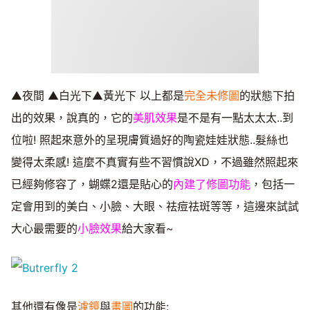
▲夜間 ▲白光下▲黃光下 以上都是
完全未修圖
的狀態下拍
出的效果，說真的，它的
美肌效果
是不是有一點太太太..到
位啦! 照起來意外的呈現膚質過好的陶瓷娃娃狀態..髮絲也
變得太柔感! 這麼不真實有些不習慣說XD，不過雖然照起來
已經夠修容了，蝴蝶2還是貼心的
內建了修圖功能
，包括一
定會用到的美白、小臉、大眼、祛痘祛斑等等，這邊來試試
大心最需要的
小臉效果
給大家看~
其他還有像是
濾鏡
與
畫圖
的功能: