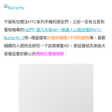
不過有在關注HTC系列手機的朋友們，之前一定有注意到
蜜柑報導的
[出門] 跟乃木坂46一樣讓人心跳加速的HTC
Butterfly 2
吧~裡面還有
好幾款蝴蝶2不同的顏色
唷，喜歡
蝴蝶的人趕快去研究一下該買哪隻XD，那這邊就先來給大
家看這隻好歡心的
櫻桃紅實機樣貌
：