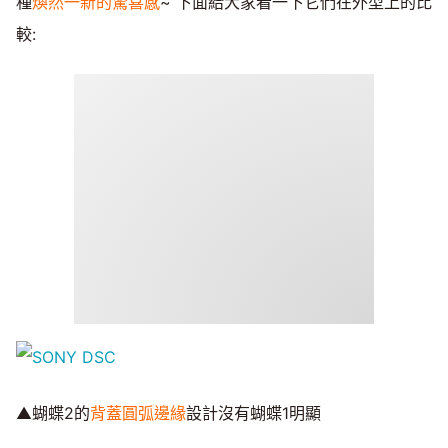
種
煥然一新的驚喜感
~ 下面給大家看一下它們在外型上的比
較:
▲蝴蝶2的
背蓋圓弧邊緣
設計沒有蝴蝶1明顯