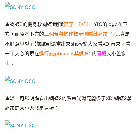
▲蝴蝶2的機身較蝴蝶1稍微
高了一咪咪
、hTC的logo在下
方，而原本下方的
三個螢幕操作標示則隱藏起來了
(…真是
不好意思裂了的蝴蝶1還拿出來show給大家看XD 再來，看
一下大心的現在
進行式iphone 5與蝴蝶2
的
實機
大小差多
少：
▲恩，可以明顯看出蝴蝶2的螢幕光滑亮麗多了XD 蝴蝶2拿
起來的大小大概是這樣：