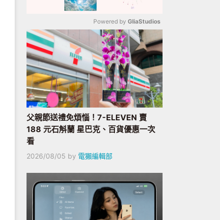
Powered by 
GliaStudios
Mute
父親節送禮免煩惱！7-ELEVEN 賣
188 元石斛蘭 星巴克、百貨優惠一次
看
2026/08/05
by
電獺編輯部