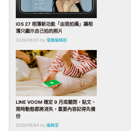
iOS 27 相簿新功能「由我拍攝」讓相
簿只顯示自己拍的照片
2026/08/05
by
電獺編輯部
LINE VOOM 確定 9 月底關閉，貼文、
限時動態都將消失，重要內容記得先備
份
2026/08/04
by
編輯室