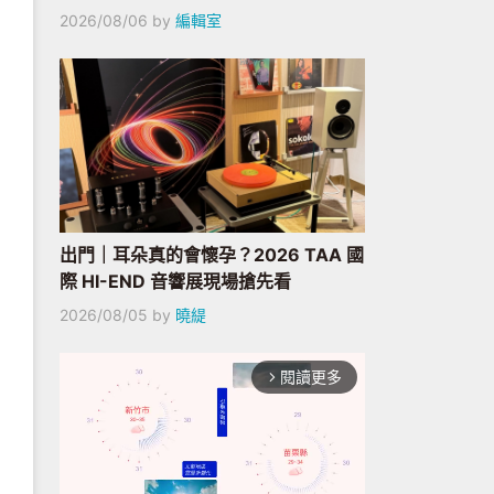
2026/08/06
by
編輯室
出門｜耳朵真的會懷孕？2026 TAA 國
際 HI-END 音響展現場搶先看
2026/08/05
by
曉緹
閱讀更多
arrow_forward_ios