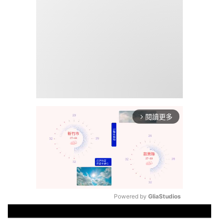
閱讀更多
arrow_forward_ios
Powered by 
GliaStudios
Mute