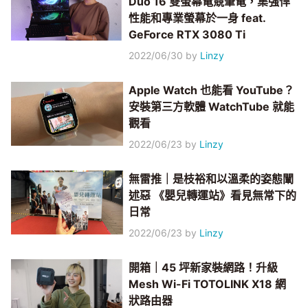
Duo 16 雙螢幕電競筆電，集強悍
性能和專業螢幕於一身 feat.
GeForce RTX 3080 Ti
2022/06/30
by
Linzy
Apple Watch 也能看 YouTube？
安裝第三方軟體 WatchTube 就能
觀看
2022/06/23
by
Linzy
無雷推｜是枝裕和以溫柔的姿態闡
述惡 《嬰兒轉運站》看見無常下的
日常
2022/06/23
by
Linzy
開箱｜45 坪新家裝網路！升級
Mesh Wi-Fi TOTOLINK X18 網
狀路由器