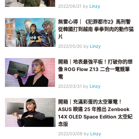
2022/06/21
by
Linzy
無雷心得｜《犯罪都市2》馬刑警
從韓國打到越南 拳拳到肉的動作猛
片
2022/05/20
by
Linzy
開箱｜地表最強平板！打破你的想
像 ROG Flow Z13 二合一電競筆
電
2022/03/31
by
Linzy
開箱｜充滿彩蛋的太空筆電！
ASUS 睽違 25 年推出 Zenbook
14X OLED Space Edition 太空紀
念版
2022/03/08
by
Linzy