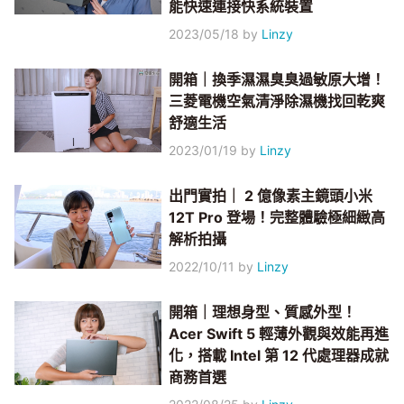
能快速連接快系統裝置
2023/05/18
by
Linzy
開箱｜換季濕濕臭臭過敏原大增！
三菱電機空氣清淨除濕機找回乾爽
舒適生活
2023/01/19
by
Linzy
出門實拍｜ 2 億像素主鏡頭小米
12T Pro 登場！完整體驗極細緻高
解析拍攝
2022/10/11
by
Linzy
開箱｜理想身型、質感外型！
Acer Swift 5 輕薄外觀與效能再進
化，搭載 Intel 第 12 代處理器成就
商務首選