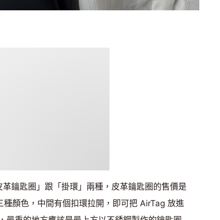
有「皮革鑰匙圈」跟「掛環」兩種，皮革鑰匙圈的售價是
三種顏色，中間有個扣環拉開，即可把 AirTag 放進