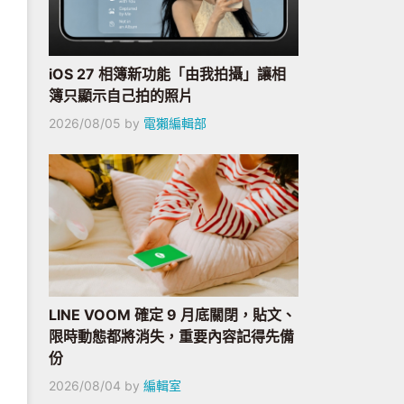
iOS 27 相簿新功能「由我拍攝」讓相
簿只顯示自己拍的照片
2026/08/05
by
電獺編輯部
LINE VOOM 確定 9 月底關閉，貼文、
限時動態都將消失，重要內容記得先備
份
2026/08/04
by
編輯室