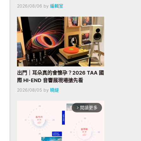
2026/08/06
by
編輯室
出門｜耳朵真的會懷孕？2026 TAA 國
際 HI-END 音響展現場搶先看
2026/08/05
by
曉緹
閱讀更多
arrow_forward_ios