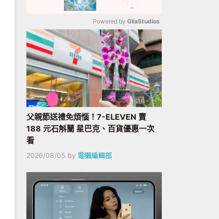
Powered by 
GliaStudios
Mute
父親節送禮免煩惱！7-ELEVEN 賣
188 元石斛蘭 星巴克、百貨優惠一次
看
2026/08/05
by
電獺編輯部