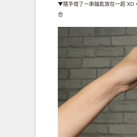
▼隨手借了一串鑰匙放在一起 X
合