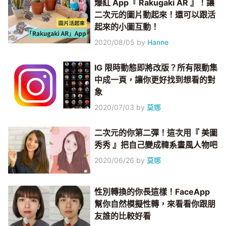
爆紅 App『 Rakugaki AR 』！讓
二次元的圖片動起來！還可以跟活
起來的小圖互動！
2020/08/05
by
Hanne
IG 限時動態即將改版？所有限動集
中成一頁，讓你更好找到想看的對
象
2020/07/03
by
莫娜
二次元的你第二彈！這次用『 美圖
秀秀 』把自己變成韓系畫風人物吧
2020/06/26
by
莫娜
性別轉換的你長這樣！FaceApp
幫你自然模擬性轉，來看看你跟朋
友誰的比較好看