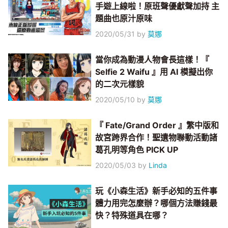
手遊上線啦！原班聲優獻聲加持 主
題曲也原汁原味
2020/05/31
by
莫娜
當你成為動漫人物會長這樣！『
Selfie 2 Waifu 』用 AI 模擬出你
的二次元樣貌
2020/05/10
by
莫娜
『 Fate/Grand Order 』繁中版和
故宮跨界合作！聖遺物聯動活動諸
葛孔明等角色 PICK UP
2020/05/03
by
Linda
玩《小森生活》新手必知的五件事
體力用完怎麼辦？哪個方法賺錢最
快？特殊道具在哪？