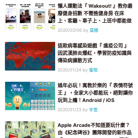
懶人運動法『 Wakeout! 』教你最
廢健身招數 不需進健身房 在床
上、客廳、車子上、上班中都能做
2020/02/06
by
莫娜
這款病毒感染遊戲『 瘟疫公司 』
因武漢肺炎爆紅，學習防疫知識與
傳染病擴散方式
2020/01/24
by
蜜柑
過年必玩！寓教於樂的『 表情符號
王 』，全家大小都能玩，絕對讓你
玩到上癮！Android / iOS
2020/01/23
by
宇恩
Apple Arcade不知道要玩什麼？
由《紀念碑谷》團隊開發的新作品