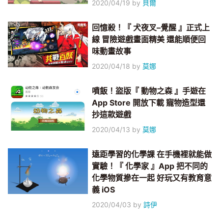
2020/04/19
by
貝爾
回憶殺！『 犬夜叉–覺醒 』正式上
線 冒險遊戲畫面精美 還能順便回
味動畫故事
2020/04/18
by
莫娜
噴飯！盜版『 動物之森 』手遊在
App Store 開放下載 寵物造型還
抄這款遊戲
2020/04/13
by
莫娜
遠距學習的化學課 在手機裡就能做
實驗！『 化學家 』App 把不同的
化學物質摻在一起 好玩又有教育意
義 iOS
2020/04/03
by
詩伊