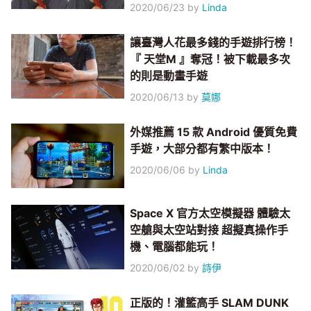
2020/06/23
by
Linda
讓臺灣人花最多錢的手遊排行榜！
『 天堂M 』奪冠！被下載最多次
的則是動畫手遊
2020/06/13
by
莫娜
外媒推薦 15 款 Android 優質免費
手遊，大部分都有繁中版本！
2020/06/06
by
Linda
Space X 官方太空模擬器 體驗太
空艙與太空站對接 超擬真操作手
機、電腦都能玩！
2020/06/02
by
詩伊
正版的！灌籃高手 SLAM DUNK