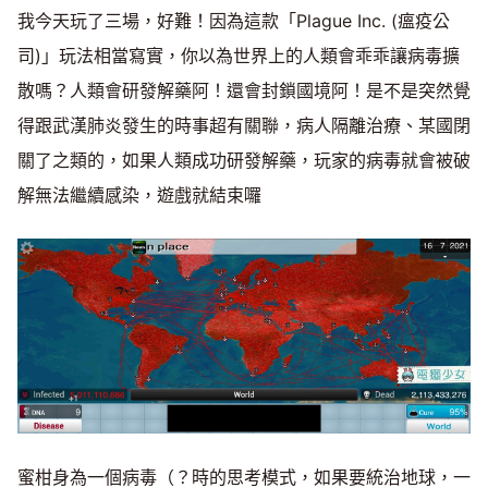
我今天玩了三場，好難！因為這款「Plague Inc. (瘟疫公
司)」玩法相當寫實，你以為世界上的人類會乖乖讓病毒擴
散嗎？人類會研發解藥阿！還會封鎖國境阿！是不是突然覺
得跟武漢肺炎發生的時事超有關聯，病人隔離治療、某國閉
關了之類的，如果人類成功研發解藥，玩家的病毒就會被破
解無法繼續感染，遊戲就結束囉
蜜柑身為一個病毒（？時的思考模式，如果要統治地球，一