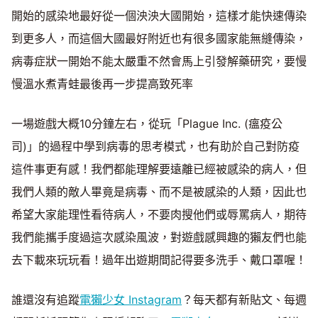
開始的感染地最好從一個泱泱大國開始，這樣才能快速傳染
到更多人，而這個大國最好附近也有很多國家能無縫傳染，
病毒症狀一開始不能太嚴重不然會馬上引發解藥研究，要慢
慢溫水煮青蛙最後再一步提高致死率
一場遊戲大概10分鐘左右，從玩「Plague Inc. (瘟疫公
司)」的過程中學到病毒的思考模式，也有助於自己對防疫
這件事更有感！我們都能理解要遠離已經被感染的病人，但
我們人類的敵人畢竟是病毒、而不是被感染的人類，因此也
希望大家能理性看待病人，不要肉搜他們或辱罵病人，期待
我們能攜手度過這次感染風波，對遊戲感興趣的獺友們也能
去下載來玩玩看！過年出遊期間記得要多洗手、戴口罩喔！
誰還沒有追蹤
電獺少女 Instagram
？每天都有新貼文、每週