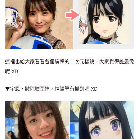
這裡也給大家看看各個編輯的二次元樣貌，大家覺得誰最像
呢 XD
▼宇恩，撇除臉歪掉，神韻算有抓到吧 XD