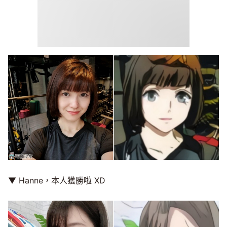
▼ Hanne，本人獲勝啦 XD