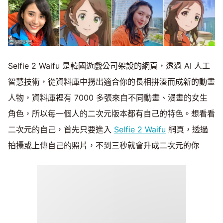
Selfie 2 Waifu 是韓國遊戲公司架設的網頁，透過 AI 人工
智慧技術，從資料庫中撈出適合你的長相拼湊而成新的動畫
人物，資料庫裡有 7000 多張來自不同動畫、漫畫的女生
角色，所以每一個人的二次元版本都有自己的特色。想看看
二次元的自己，首先只要進入
Selfie 2 Waifu
網頁，透過
拍攝或上傳自己的照片，不到三秒就會升成二次元的你