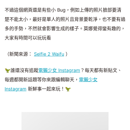
不過這個網頁還是有些小 Bug，例如上傳的照片臉部要清
楚不能太小，最好是單人的照片且背景要乾淨，也不要有過
多的手勢，不然就會影響生成的樣子。莫娜覺得蠻有趣的，
大家有時間可以玩玩看
（新聞來源：
Selfie 2 Waifu
）
🦖誰還沒有追蹤
電獺少女 Instagram
？每天都有新貼文、
每週都開新話題等你來跟編輯聊天，
電獺少女
Instagram
新鮮事一起來玩！🦖