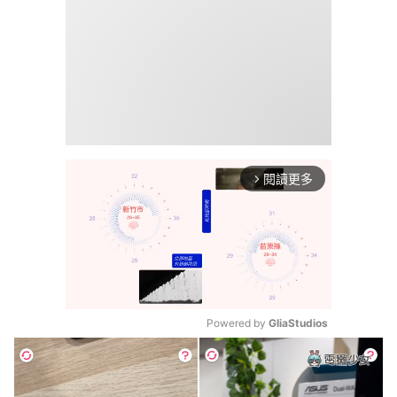
閱讀更多
arrow_forward_ios
Powered by 
GliaStudios
Mute