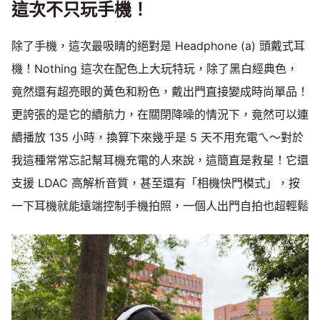
這次不只玩手機！
除了手機，這次最吸睛的絕對是 Headphone (a) 頭戴式耳
機！Nothing 這次在配色上大玩特玩，除了黑白經典色，
竟然還有超亮眼的黃色和粉色，戴出門直接變成時尚單品！
更誇張的是它的續航力，在關閉降噪的情況下，竟然可以連
續播放 135 小時，換算下來幾乎是 5 天不用充電ㄟ～對於
我這種常常忘記幫耳機充電的人來說，這簡直是救星！它還
支援 LDAC 高解析音質，甚至還有「相機快門模式」，按
一下耳機就能遠端控制手機拍照，一個人出門自拍也超輕鬆