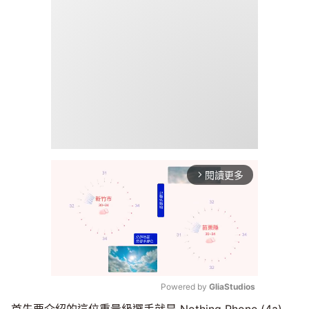
閱讀更多
arrow_forward_ios
Powered by 
GliaStudios