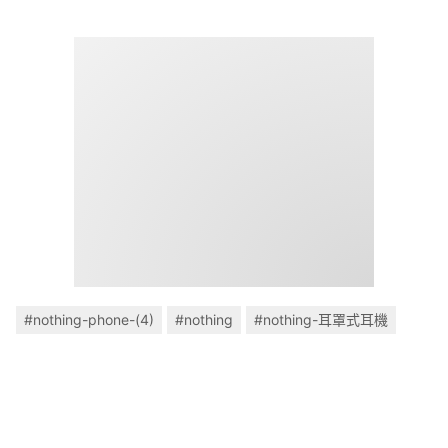
#nothing-phone-(4)
#nothing
#nothing-耳罩式耳機