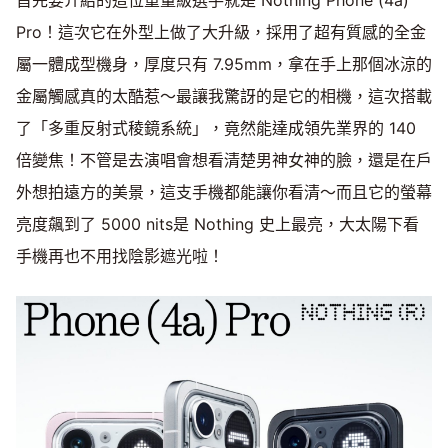
首先要介紹的這位重量級選手就是 Nothing Phone (4a)
Mute
Pro！這次它在外型上做了大升級，採用了超有質感的全金
屬一體成型機身，厚度只有 7.95mm，拿在手上那個冰涼的
金屬觸感真的太酷惹～最讓我驚訝的是它的相機，這次搭載
了「多重反射式稜鏡系統」，竟然能達成領先業界的 140
倍變焦！不管是去演唱會想看清楚男神女神的臉，還是在戶
外想拍遠方的美景，這支手機都能讓你看清～而且它的螢幕
亮度飆到了 5000 nits是 Nothing 史上最亮，大太陽下看
手機再也不用找陰影遮光啦！