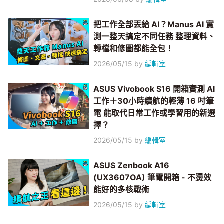
把工作全部丟給 AI？Manus AI 實
測一整天搞定不同任務 整理資料、
轉檔和修圖都能全包！
2026/05/15
by
編輯室
ASUS Vivobook S16 開箱實測 AI
工作＋30小時續航的輕薄 16 吋筆
電 能取代日常工作或學習用的新選
擇？
2026/05/15
by
編輯室
ASUS Zenbook A16
(UX3607OA) 筆電開箱 - 不燙效
能好的多核戰術
2026/05/15
by
編輯室