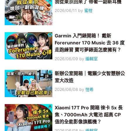
我從東京回來了 帶著一副新耳機
2026/06/11
by
蜜柑
Garmin 入門錶開箱！ 戴新
Forerunner 170 Music 去 36 度
走跑練習 寶可夢錶面怎麼擁有？
2026/06/09
by
編輯室
新辦公室開箱｜電獺少女智慧辦公
室大改造
2026/06/08
by
愷希
Xiaomi 17T Pro 開箱 徠卡 5x 長
焦、7000mAh 大電池 超高 CP
值的全能影像旗艦機？
2026/06/08
by
編輯室