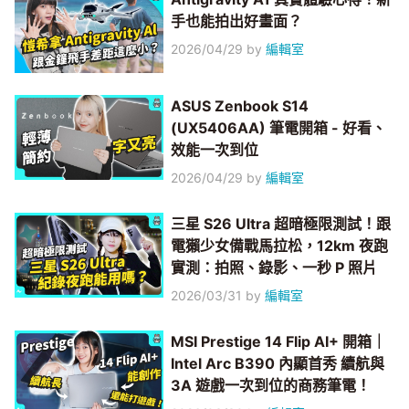
手也能拍出好畫面？
2026/04/29
by
編輯室
ASUS Zenbook S14
(UX5406AA) 筆電開箱 - 好看、
效能一次到位
2026/04/29
by
編輯室
三星 S26 Ultra 超暗極限測試！跟
電獺少女備戰馬拉松，12km 夜跑
實測：拍照、錄影、一秒 P 照片
2026/03/31
by
編輯室
MSI Prestige 14 Flip AI+ 開箱｜
Intel Arc B390 內顯首秀 續航與
3A 遊戲一次到位的商務筆電！