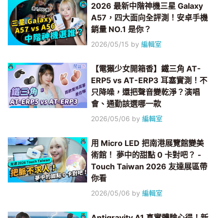
2026 最新中階神機三星 Galaxy
A57，四大面向全評測！安卓手機
銷量 NO.1 是你？
2026/05/15
by
編輯室
【電獺少女開箱香】鐵三角 AT-
ERP5 vs AT-ERP3 耳塞實測！不
只降噪，還把聲音變乾淨？演唱
會、通勤該選哪一款
2026/05/06
by
編輯室
用 Micro LED 把南港展覽館變美
術館！ 夢中的甜點 0 卡對吧？ -
Touch Taiwan 2026 友達展區帶
你看
2026/05/06
by
編輯室
Antigravity A1 真實體驗心得！新