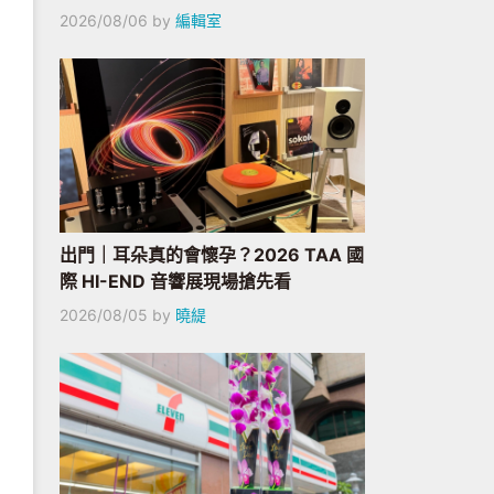
2026/08/06
by
編輯室
出門｜耳朵真的會懷孕？2026 TAA 國
際 HI-END 音響展現場搶先看
2026/08/05
by
曉緹