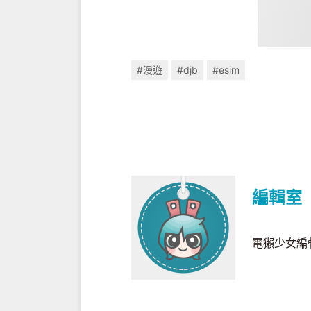
#漫遊
#djb
#esim
編輯室
電獺少女編