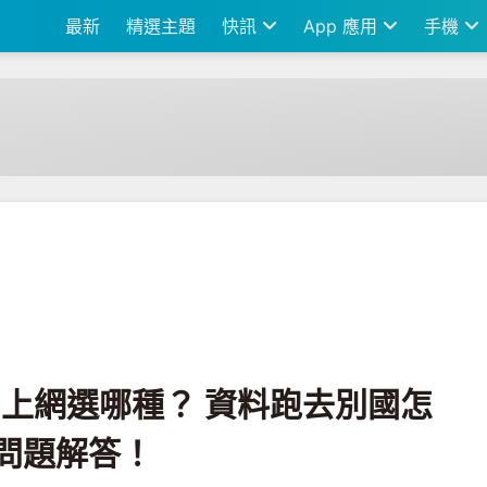
最新
精選主題
快訊
App 應用
手機
料跑去別國怎麼辦？ eSIM 10 大問題解答！
出國上網選哪種？ 資料跑去別國怎
 大問題解答！