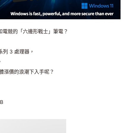
輯和電競的「六邊形戰士」筆電？
 7 系列 3 處理器，
，
體漲價的浪潮下入手呢？
UB