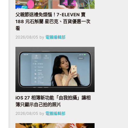
父親節送禮免煩惱！7-ELEVEN 賣
188 元石斛蘭 星巴克、百貨優惠一次
看
2026/08/05
by
電獺編輯部
iOS 27 相簿新功能「由我拍攝」讓相
簿只顯示自己拍的照片
2026/08/05
by
電獺編輯部