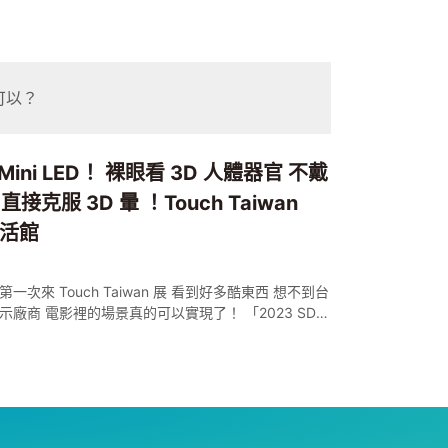
也可以？
ini LED！ 裸眼看 3D 人體器官 不戴
克服 3D 暈 ！Touch Taiwan
生活館
電影裡的場景真的可以實現了！ 「2023 SDIA
大賞」徵件已經開跑， 誠摯邀請智慧顯示產業業者踴躍遞件
關資訊， 詳見 SDIA 官網
ceD... 【製作團隊】 企劃：梨又 腳本：梨