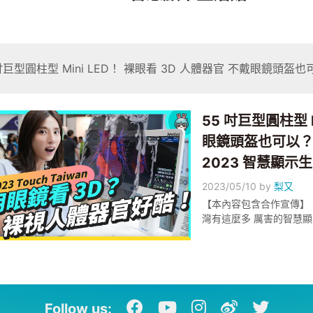
吋巨型圓柱型 Mini LED！ 裸眼看 3D 人體器官 不戴眼鏡頭盔
55 吋巨型圓柱型 M
眼鏡頭盔也可以？直接
2023 智慧顯示
2023/05/10
by
梨又
【本內容包含合作宣傳】 第一次來 Touch Taiwan 展 看到好多酷東西 想不到台
灣有這麼多 厲害的智慧顯示廠商 
Award - 前瞻顯示
參與！！ 有關報名及競賽相
https://idbsdia.org.tw/News/Allian
又 攝影：高小宇 剪輯：高小宇 字幕：Alice 專案：莎莉是雞 監製：Ethan、
Linzy、高小宇
Follow us: