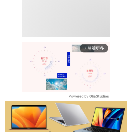
閱讀更多
arrow_forward_ios
Powered by 
GliaStudios
Mute