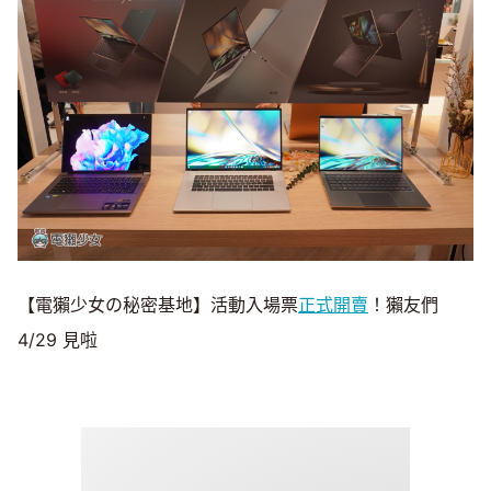
【電獺少女の秘密基地】活動入場票
正式開賣
！獺友們
4/29 見啦