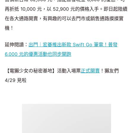
再折抵 10,000 元，以 52,900 元的價格入手。即日起陸續
在各大通路開賣，有興趣的可以去門市或銷售通路摸摸實
機！
延伸閱讀：
出門｜宏碁推出新款 Swift Go 筆電！普發
6,000 元的優惠活動也同步開跑
【電獺少女の秘密基地】活動入場票
正式開賣
！獺友們
4/29 見啦