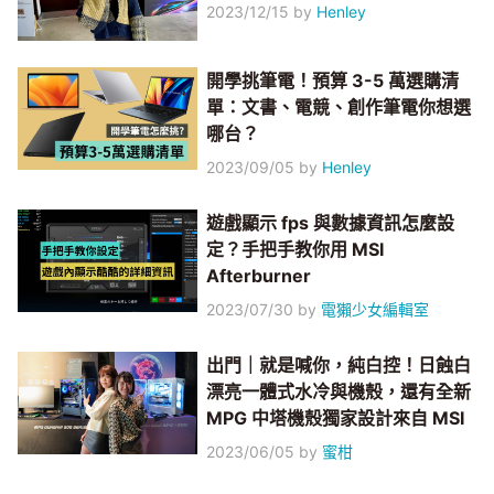
2023/12/15
by
Henley
開學挑筆電！預算 3-5 萬選購清
單：文書、電競、創作筆電你想選
哪台？
2023/09/05
by
Henley
遊戲顯示 fps 與數據資訊怎麼設
定？手把手教你用 MSI
Afterburner
2023/07/30
by
電獺少女編輯室
出門｜就是喊你，純白控！日蝕白
漂亮一體式水冷與機殼，還有全新
MPG 中塔機殼獨家設計來自 MSI
2023/06/05
by
蜜柑