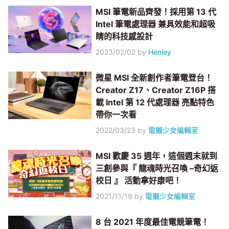
MSI 筆電新品齊發！採用第 13 代
Intel 筆電處理器 兼具效能和超吸
睛的科技感設計
2023/02/02
by
Henley
微星 MSI 全新創作者筆電登台！
Creator Z17、Creator Z16P 搭
載 Intel 第 12 代處理器 亮點特色
帶你一次看
2022/03/23
by
電獺少女編輯室
MSI 歡慶 35 週年，這個週末就到
三創參與『 龍魂時光召喚 –奇幻返
校日 』 活動拿好康吧！
2021/11/19
by
電獺少女編輯室
8 台 2021 年度最佳電競筆電！