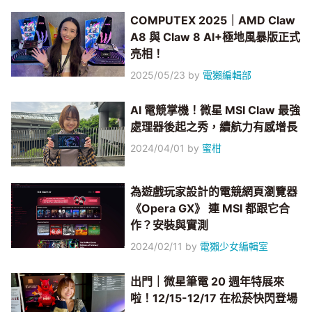
COMPUTEX 2025｜AMD Claw
A8 與 Claw 8 AI+極地風暴版正式
亮相！
2025/05/23
by
電獺編輯部
AI 電競掌機！微星 MSI Claw 最強
處理器後起之秀，續航力有感增長
2024/04/01
by
蜜柑
為遊戲玩家設計的電競網頁瀏覽器
《Opera GX》 連 MSI 都跟它合
作？安裝與實測
2024/02/11
by
電獺少女編輯室
出門｜微星筆電 20 週年特展來
啦！12/15-12/17 在松菸快閃登場