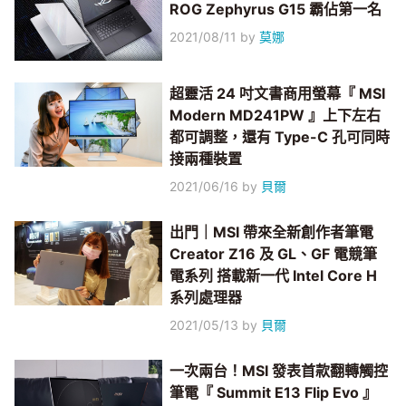
ROG Zephyrus G15 霸佔第一名
2021/08/11
by
莫娜
超靈活 24 吋文書商用螢幕『 MSI
Modern MD241PW 』上下左右
都可調整，還有 Type-C 孔可同時
接兩種裝置
2021/06/16
by
貝爾
出門｜MSI 帶來全新創作者筆電
Creator Z16 及 GL、GF 電競筆
電系列 搭載新一代 Intel Core H
系列處理器
2021/05/13
by
貝爾
一次兩台！MSI 發表首款翻轉觸控
筆電『 Summit E13 Flip Evo 』