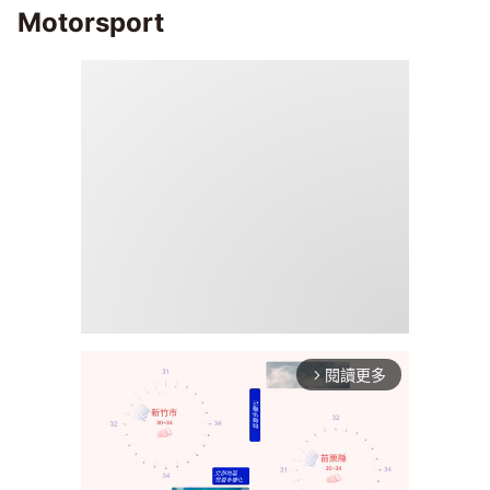
Motorsport
閱讀更多
arrow_forward_ios