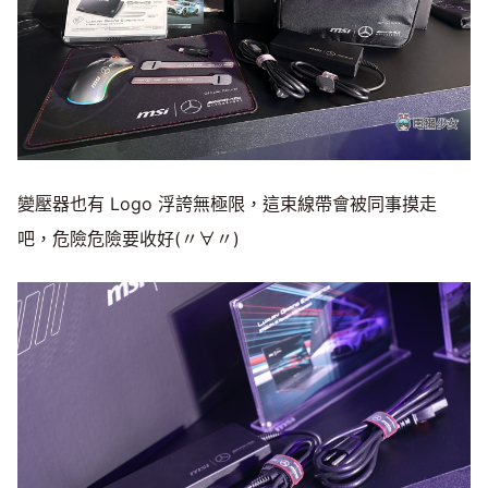
變壓器也有 Logo 浮誇無極限，這束線帶會被同事摸走
吧，危險危險要收好(〃∀〃)