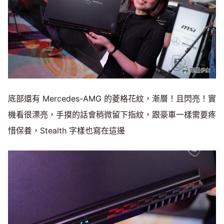
底部還有 Mercedes-AMG 的菱格花紋，漸層！且閃亮！實
機看很漂亮，手摸的話會稍微留下指紋，跟豪車一樣需要疼
惜保養，Stealth 字樣也寫在這邊