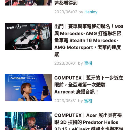
這都看得到
2023/06/02
by
Henley
出門｜賽車與筆電夢幻聯名！MSI
與 Mercedes-AMG 打造聯名限
量筆電 Stealth 16 Mercedes-
AMG Motorsport，奢華的速度
感
2023/06/01
by
蜜柑
COMPUTEX｜藍牙的下一步近在
眼前，全亞洲第一次體驗
Auracast 廣播音訊！
2023/05/31
by
蜜柑
COMPUTEX｜Acer 展出具有裸
眼 3D 技術的 Predator Helios
3D 15，eKinekt 酷騎桌也搬來現