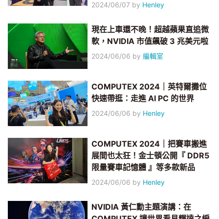
2024/06/07
by
Henley
現在上車還不晚！超越蘋果直追微
軟，NVIDIA 市值飆破 3 兆美元啦
2024/06/06
by
編輯室
COMPUTEX 2024｜英特爾攤位
快速帶逛：走進 AI PC 的世界
2024/06/06
by
Henley
COMPUTEX 2024｜把賽車搬進
展間也太狂！金士頓公開『 DDR5
限量賽車記憶體 』等多款新品
2024/06/06
by
Henley
NVIDIA 黃仁勳主題演講：在
COMPUTEX 讓世界看見輝達之編