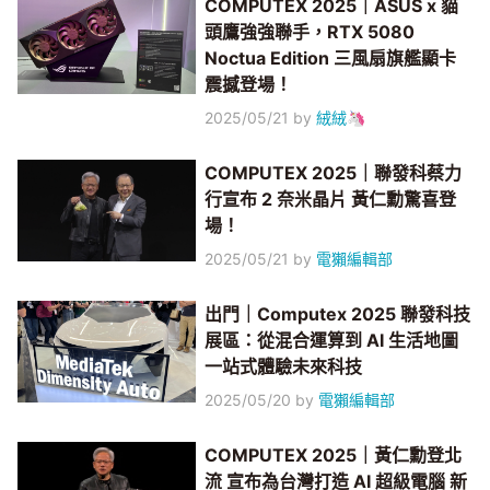
COMPUTEX 2025｜ASUS x 貓
頭鷹強強聯手，RTX 5080
Noctua Edition 三風扇旗艦顯卡
震撼登場！
2025/05/21
by
絨絨🦄
COMPUTEX 2025｜聯發科蔡力
行宣布 2 奈米晶片 黃仁勳驚喜登
場！
2025/05/21
by
電獺編輯部
出門｜Computex 2025 聯發科技
展區：從混合運算到 AI 生活地圖
一站式體驗未來科技
2025/05/20
by
電獺編輯部
COMPUTEX 2025｜黃仁勳登北
流 宣布為台灣打造 AI 超級電腦 新