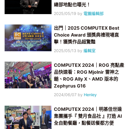
總部地點也曝光！
2025/05/19
by
電獺編輯部
出門｜2025 COMPUTEX Best
Choice Award 頒獎典禮現場直
擊！獲獎作品超驚豔
2025/05/13
by
編輯室
COMPUTEX 2024｜ROG 亮點產
品快速看：ROG Mjolnir 雷神之
鎚、ROG Ally X、AMD 版本的
Zephyrus G16
2024/06/07
by
Henley
COMPUTEX 2024｜明基佳世達
集團攜手『 雙月食品社 』打造 AI
全自動餐廳，點餐送餐都方便