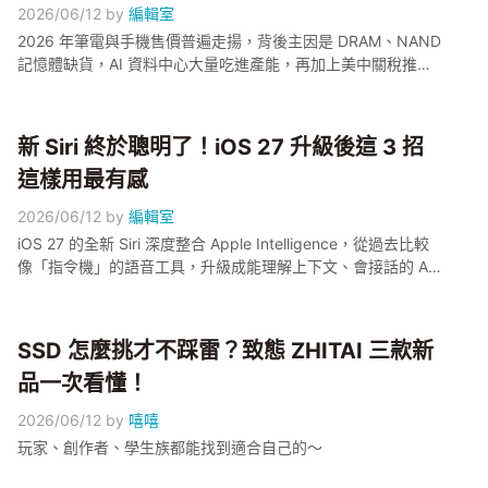
2026/06/12
by
編輯室
2026 年筆電與手機售價普遍走揚，背後主因是 DRAM、NAND
記憶體缺貨，AI 資料中心大量吃進產能，再加上美中關稅推升
成本。根據 Gartner 預估，相較 2025 年，PC 平均售價約上漲
17%、手機平均售價約上漲 13%。多家品牌已陸續調整售價，
下半年缺貨情況可能更嚴峻，最近有換機需求的獺友，真的要
新 Siri 終於聰明了！iOS 27 升級後這 3 招
先算一下預算了。
這樣用最有感
2026/06/12
by
編輯室
iOS 27 的全新 Siri 深度整合 Apple Intelligence，從過去比較
像「指令機」的語音工具，升級成能理解上下文、會接話的 AI
助理；外媒報導新版底層採用了 Google Gemini，但 Apple 尚
未正式確認架構。小編整理 3 個升級後最有感的使用情境：接
龍式連續對話、幫你讀訊息並口述回覆、看著照片或螢幕找資
SSD 怎麼挑才不踩雷？致態 ZHITAI 三款新
訊。目前新 Siri 還在 Developer Beta 階段，正式版預計秋季推
品一次看懂！
出，功能仍以 Apple 官方公告為準
2026/06/12
by
嘻嘻
玩家、創作者、學生族都能找到適合自己的～