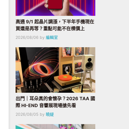
高通 9/1 起晶片調漲，下半年手機現在
買還是再等？重點可能不在標價上
2026/08/06
by
編輯室
出門｜耳朵真的會懷孕？2026 TAA 國
際 HI-END 音響展現場搶先看
2026/08/05
by
曉緹