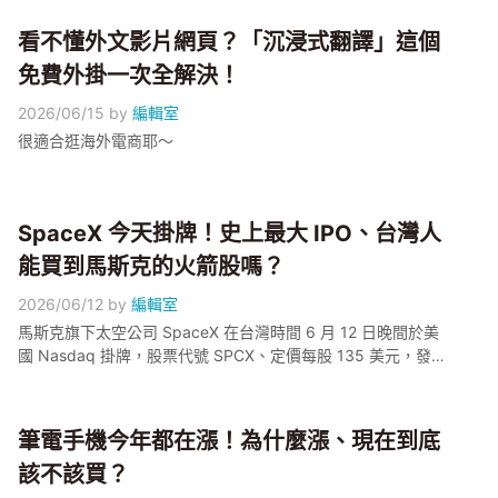
看不懂外文影片網頁？「沉浸式翻譯」這個
免費外掛一次全解決！
2026/06/15
by
編輯室
很適合逛海外電商耶～
SpaceX 今天掛牌！史上最大 IPO、台灣人
能買到馬斯克的火箭股嗎？
2026/06/12
by
編輯室
馬斯克旗下太空公司 SpaceX 在台灣時間 6 月 12 日晚間於美
國 Nasdaq 掛牌，股票代號 SPCX、定價每股 135 美元，發行
約 5.55 億股，籌資規模約 750 億美元、整體估值衝上 1.77 兆
美元，正式改寫史上最大 IPO 紀錄。小編幫大家整理這次掛牌
到底是什麼、台灣投資人有哪些管道可以買，以及新股上市初
筆電手機今年都在漲！為什麼漲、現在到底
期要注意哪些波動風險。
該不該買？