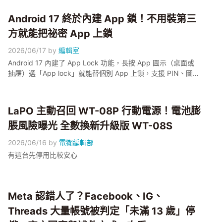
Android 17 終於內建 App 鎖！不用裝第三
方就能把祕密 App 上鎖
2026/06/17
by
編輯室
Android 17 內建了 App Lock 功能，長按 App 圖示（桌面或
抽屜）選「App lock」就能替個別 App 上鎖，支援 PIN、圖
案、密碼、指紋與臉部辨識，鎖定後通知、捷徑、Widget 都會
隱藏，系統還會提示哪些 App 在存取你鎖定的 App。本篇以
Pixel 6 以上機型為示範主體，帶大家逐步開啟，並說清楚它跟
LaPO 主動召回 WT-08P 行動電源！電池膨
Identity Check 的差別。
脹風險曝光 全數換新升級版 WT-08S
2026/06/16
by
電獺編輯部
有這台先停用比較安心
Meta 認錯人了？Facebook、IG、
Threads 大量帳號被判定「未滿 13 歲」停