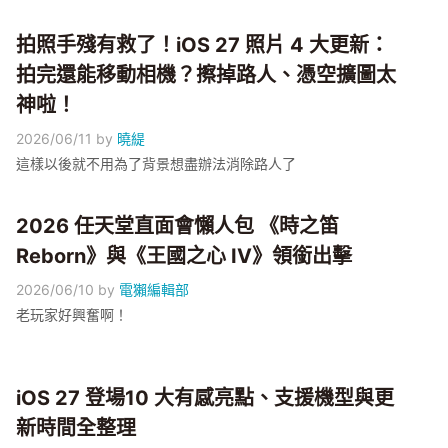
拍照手殘有救了！iOS 27 照片 4 大更新：
拍完還能移動相機？擦掉路人、憑空擴圖太
神啦！
2026/06/11
by
曉緹
這樣以後就不用為了背景想盡辦法消除路人了
2026 任天堂直面會懶人包 《時之笛
Reborn》與《王國之心 IV》領銜出擊
2026/06/10
by
電獺編輯部
老玩家好興奮啊！
iOS 27 登場10 大有感亮點、支援機型與更
新時間全整理