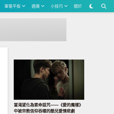
筆電平板
週邊
小技巧
關於
當渴望化為索命詛咒——《愛的魔樣》
中被宗教信仰吞噬的酷兒愛情悲劇