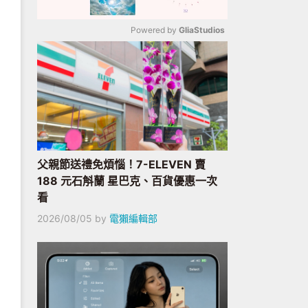
Powered by 
GliaStudios
Mute
父親節送禮免煩惱！7-ELEVEN 賣
188 元石斛蘭 星巴克、百貨優惠一次
看
2026/08/05
by
電獺編輯部