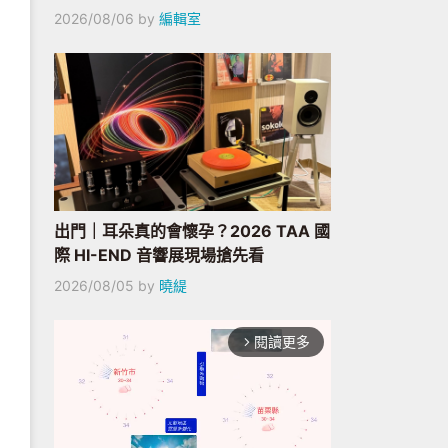
2026/08/06
by
編輯室
出門｜耳朵真的會懷孕？2026 TAA 國
際 HI-END 音響展現場搶先看
2026/08/05
by
曉緹
閱讀更多
arrow_forward_ios