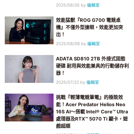
2025/08/26
by
編輯室
效能猛獸『ROG G700 電競桌
機』不僅外型搶眼，效能更加突
出！
2025/08/08
by
編輯室
ADATA SD810 2TB 外接式固態
硬碟 耐用與效能兼具的行動儲存利
器！
2025/07/22
by
編輯室
挑戰『輕薄電競筆電』的極致效
能！Acer Predator Helios Neo
16S AI～搭載 Intel® Core™ Ultra
處理器及RTX™ 5070 Ti 顯卡，遊
戲超順