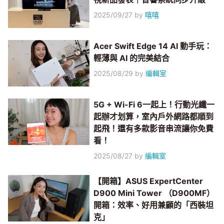
2025/09/27
by
嘻嘻
Acer Swift Edge 14 AI 動手玩：
輕薄與 AI 的完美結合
2025/08/29
by
編輯室
5G + Wi-Fi 6一起上！行動光纖一
起辦才划算，室內戶外網路都順到
起飛！還有多款影音串流讓你免費
看！
2025/08/27
by
編輯室
【開箱】ASUS ExpertCenter
D900 Mini Tower （D900MF）
開箱：效率、好用兼顧的「西裝坦
克」