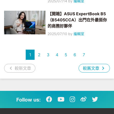
2025/07/14
by
編輯室
【開箱】ASUS ExpertBook B5
（B5405CCA）出門在外最挺你
的商務好夥伴
2025/07/10
by
編輯室
1
2
3
4
5
6
7
較新文章
較舊文章
Follow us: