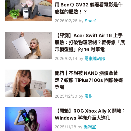
用 BenＱ GV32 躺著看電影是什
麼樣的體驗！？
2026/02/26
by
Spac1
【評測】Acer Swift Air 16 上手
體驗：打破物理限制？輕得像「展
示模型機」的 16 吋筆電
2026/02/14
by
電獺編輯部
開箱｜不想被 NAND 漲價牽著
走？致態 TiPlus7100s 固態硬碟
登場
2025/12/30
by
蜜柑
【開箱】ROG Xbox Ally X 開箱：
Windows 掌機介面大進化
2025/11/18
by
編輯室