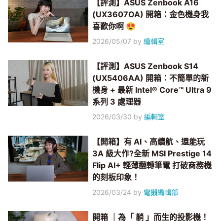
【評測】ASUS Zenbook A16
(UX3607OA) 開箱：金色機身我
喜歡你啊 😍
2026/05/07
by
編輯室
【評測】ASUS Zenbook S14
(UX5406AA) 開箱：不簡單的新
機身 + 最新 Intel® Core™ Ultra 9
系列 3 處理器
2026/03/30
by
編輯室
【開箱】有 AI、高續航、還能玩
3A 級大作?全新 MSI Prestige 14
Flip AI+ 輕薄翻轉筆電 打破商務機
的刻板印象！
2026/03/24
by
電獺編輯部
開箱 ｜為「 躺 」而生的投影機！