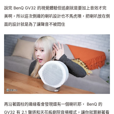
說完 BenQ GV32 的視覺體驗但追劇就是要加上音效才完
美啊，所以這次側邊的喇叭設計也不馬虎噢，把喇叭放在側
面的設計就是為了讓聲音不被悶住
再沿著圓柱的邊緣看會發現還有一個喇叭耶， BenQ 的
GV32 有 2.1 聲道和天花板劇院音場模式，讓你就算躺著看