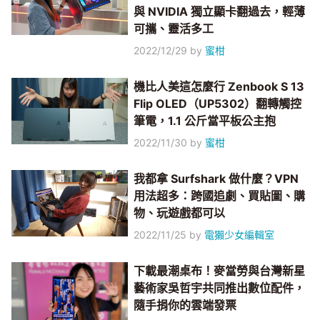
與 NVIDIA 獨立顯卡翻過去，輕薄
可攜、靈活多工
2022/12/29
by
蜜柑
機比人美這怎麼行 Zenbook S 13
Flip OLED（UP5302）翻轉觸控
筆電，1.1 公斤當平板公主抱
2022/11/30
by
蜜柑
我都拿 Surfshark 做什麼？VPN
用法超多：跨國追劇、買貼圖、購
物、玩遊戲都可以
2022/11/25
by
電獺少女編輯室
下載最潮桌布！麥當勞與台灣新星
藝術家吳哲宇共同推出數位配件，
隨手捐你的雲端發票