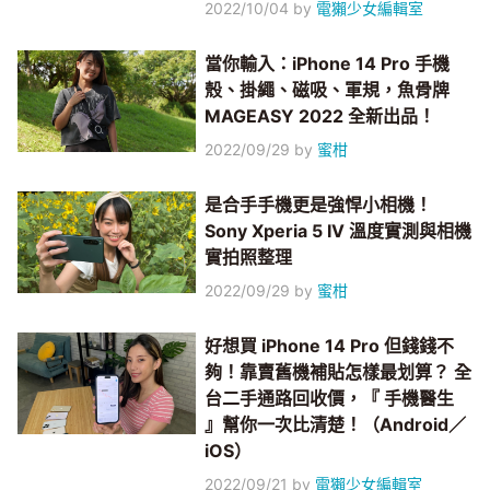
2022/10/04
by
電獺少女編輯室
當你輸入：iPhone 14 Pro 手機
殼、掛繩、磁吸、軍規，魚骨牌
MAGEASY 2022 全新出品！
2022/09/29
by
蜜柑
是合手手機更是強悍小相機！
Sony Xperia 5 IV 溫度實測與相機
實拍照整理
2022/09/29
by
蜜柑
好想買 iPhone 14 Pro 但錢錢不
夠！靠賣舊機補貼怎樣最划算？ 全
台二手通路回收價，『 手機醫生
』幫你一次比清楚！（Android／
iOS）
2022/09/21
by
電獺少女編輯室