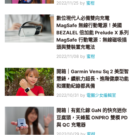
2022/11/25
by
蜜柑
數位現代人必備雙向充電
MagSafe 無線行動電源！美國
BEZALEL 倍加能 Prelude X 系列
MagSafe 行動電源：無線磁吸插
頭與雙裝置充電法
2022/11/08
by
蜜柑
開箱｜Garmin Venu Sq 2 美型智
慧錶，續航力超長、進階健康功能
和運動紀錄都具備
2022/10/31
by
電獺少女編輯室
開箱｜有氮化鎵 GaN 的快充迷你
豆腐頭，天峰藍 ONPRO 雙模 PD
與 QC 充電器
2022/10/29
by
蜜柑