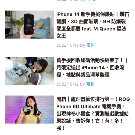
iPhone 14 新手機挑保護貼！鑽石
鍍膜、3D 曲面玻璃、9H 防爆裂
硬度全都要 feat. M.Queen 膜法
女王
2022/10/13
by
蜜柑
舊手機回收加碼活動快結束了！十
月限定送出 iPhone 14，回收流
程、地點與獎品清單整理
2022/10/12
by
蜜柑
開箱｜處理器篡位排行第一！ROG
Phone 6D Ultimate 電競手機，
出現神祕小黑盒？實測遊戲數據結
果說話，告訴你！它！有！多！
強！