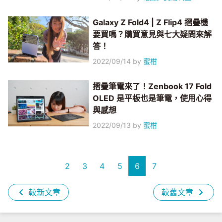
Galaxy Z Fold4 | Z Flip4 摺疊機
要買嗎？購買意見與七大疑問來解
答！
2022/09/14
by
蜜柑
摺疊筆電來了！Zenbook 17 Fold
OLED 是平板也是筆電，使用心得
與感想
2022/09/13
by
蜜柑
2
3
4
5
6
7
較新文章
較舊文章