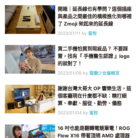
開箱｜延長線也有學問？這個插座
與產品之間最佳的橋樑進化到哪裡
了 Zmoji 架起來的延長線
2023/01/11
by
蜜柑
買二手機怕買到瑕疵品？ 不要踩
雷，找有『 手機醫生認證 』logo
的就對了！
2023/01/09
by
電獺少女編輯室
謝謝台灣大哥大 OP 響樂生活，這
個客廳現在什麼都不缺：精打細
算、奉獻、服從、勤勞、儀態
2023/01/04
by
蜜柑
16 吋也能是翻轉電競筆電！ROG
Flow X16 帶著頂規 AMD 處理器