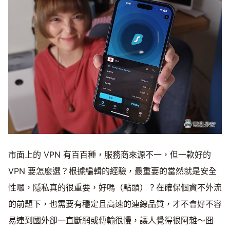
市面上的 VPN 有百百種，服務商來源不一，但一款好的
VPN 要怎麼選？根據編輯的經驗，最重要的當然就是安全
性囉，隱私真的很重要，好嗎（點頭）？在確保個資不外流
的前題下，也需要有穩定且高速的連線品質，才不會好不容
易連到國外卻一直斷網或傳輸很慢，讓人覺得很阿雜～囧