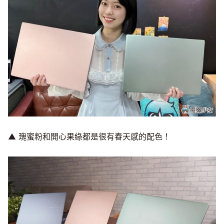
▲ 瑰蜜粉和開心果綠都是很有春天感的配色！