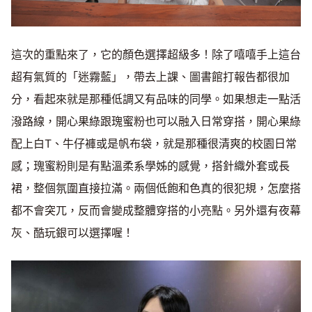
這次的重點來了，它的顏色選擇超級多！除了嘻嘻手上這台
超有氣質的「迷霧藍」，帶去上課、圖書館打報告都很加
分，看起來就是那種低調又有品味的同學。如果想走一點活
潑路線，開心果綠跟瑰蜜粉也可以融入日常穿搭，開心果綠
配上白T、牛仔褲或是帆布袋，就是那種很清爽的校園日常
感；瑰蜜粉則是有點溫柔系學姊的感覺，搭針織外套或長
裙，整個氛圍直接拉滿。兩個低飽和色真的很犯規，怎麼搭
都不會突兀，反而會變成整體穿搭的小亮點。另外還有夜幕
灰、酷玩銀可以選擇喔！