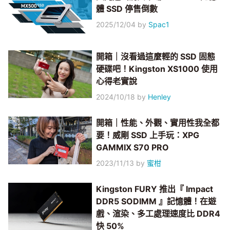
體 SSD 停售倒數
2025/12/04
by
Spac1
開箱｜沒看過這麼輕的 SSD 固態
硬碟吧！Kingston XS1000 使用
心得老實說
2024/10/18
by
Henley
開箱｜性能、外觀、實用性我全都
要！威剛 SSD 上手玩：XPG
GAMMIX S70 PRO
2023/11/13
by
蜜柑
Kingston FURY 推出『 Impact
DDR5 SODIMM 』記憶體！在遊
戲、渲染、多工處理速度比 DDR4
快 50%