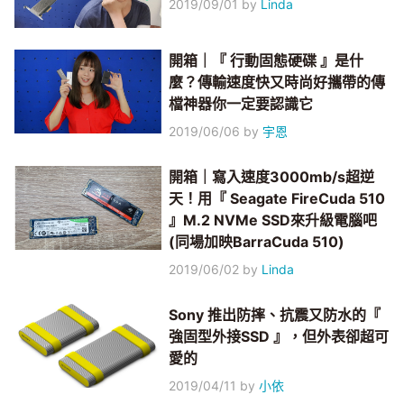
2019/09/01
by
Linda
開箱｜『 行動固態硬碟 』是什
麼？傳輸速度快又時尚好攜帶的傳
檔神器你一定要認識它
2019/06/06
by
宇恩
開箱｜寫入速度3000mb/s超逆
天！用『 Seagate FireCuda 510
』M.2 NVMe SSD來升級電腦吧
(同場加映BarraCuda 510)
2019/06/02
by
Linda
Sony 推出防摔、抗震又防水的『
強固型外接SSD 』，但外表卻超可
愛的
2019/04/11
by
小依