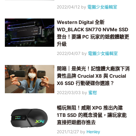
2022/04/12
by
電獺少女編輯室
Western Digital 全新
WD_BLACK SN770 NVMe SSD
登台！要讓 PC 玩家的遊戲體驗更
升級
2022/04/07
by
電獺少女編輯室
開箱｜是美光！記憶體大廠旗下消
費性品牌 Crucial X8 與 Crucial
X6 SSD 行動硬碟你選誰？
2022/03/03
by
蜜柑
暢玩無阻！威剛 XPG 推出內建
1TB SSD 的概念滑鼠，讓玩家能
直接把遊戲存進去
2021/12/27
by
Henley