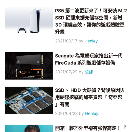
PS5 第二波更新來了！可安裝 M.2
SSD 硬碟來擴充儲存空間，新增
3D 環繞音效，讓你的遊戲體驗更
升級
2021/09/17
by
Henley
Seagate 為電競玩家推出新一代
FireCuda 系列遊戲儲存設備
2021/07/29
by
莫娜
SSD、 HDD 大缺貨？背後原因與
用硬碟挖礦的加密貨幣『 奇亞幣
』有關
2021/04/23
by
Henley
開箱｜輕巧外型卻有強悍高速！『