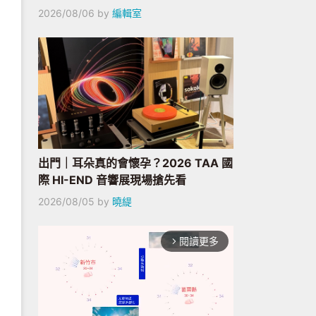
2026/08/06
by
編輯室
出門｜耳朵真的會懷孕？2026 TAA 國
際 HI-END 音響展現場搶先看
2026/08/05
by
曉緹
閱讀更多
arrow_forward_ios