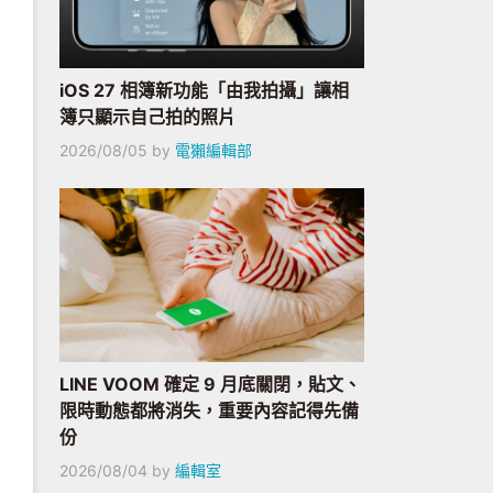
iOS 27 相簿新功能「由我拍攝」讓相
簿只顯示自己拍的照片
2026/08/05
by
電獺編輯部
LINE VOOM 確定 9 月底關閉，貼文、
限時動態都將消失，重要內容記得先備
份
2026/08/04
by
編輯室