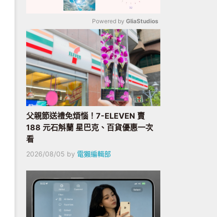
Powered by 
GliaStudios
Mute
父親節送禮免煩惱！7-ELEVEN 賣
188 元石斛蘭 星巴克、百貨優惠一次
看
2026/08/05
by
電獺編輯部