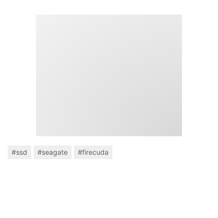
#ssd
#seagate
#firecuda