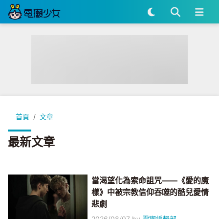
首頁
文章
最新文章
當渴望化為索命詛咒——《愛的魔
樣》中被宗教信仰吞噬的酷兒愛情
悲劇
2026/08/07
by
電獺編輯部