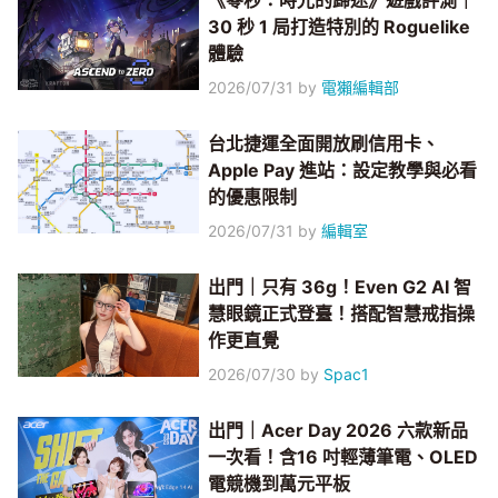
《零秒：時光的歸途》遊戲評測｜
30 秒 1 局打造特別的 Roguelike
體驗
2026/07/31
by
電獺編輯部
台北捷運全面開放刷信用卡、
Apple Pay 進站：設定教學與必看
的優惠限制
2026/07/31
by
編輯室
出門｜只有 36g！Even G2 AI 智
慧眼鏡正式登臺！搭配智慧戒指操
作更直覺
2026/07/30
by
Spac1
出門｜Acer Day 2026 六款新品
一次看！含16 吋輕薄筆電、OLED
電競機到萬元平板