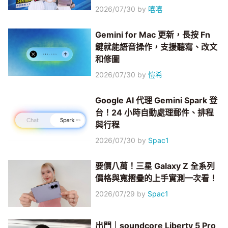
2026/07/30
by
嘻嘻
Gemini for Mac 更新，長按 Fn
鍵就能語音操作，支援聽寫、改文
和修圖
2026/07/30
by
愷希
Google AI 代理 Gemini Spark 登
台！24 小時自動處理郵件、排程
與行程
2026/07/30
by
Spac1
要價八萬！三星 Galaxy Z 全系列
價格與寬摺疊的上手實測一次看！
2026/07/29
by
Spac1
出門｜soundcore Liberty 5 Pro