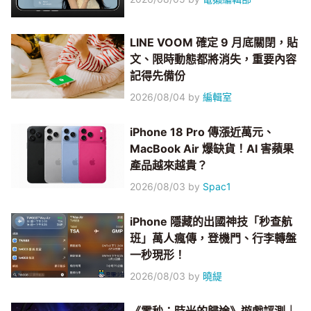
LINE VOOM 確定 9 月底關閉，貼
文、限時動態都將消失，重要內容
記得先備份
2026/08/04
by
編輯室
iPhone 18 Pro 傳漲近萬元、
MacBook Air 爆缺貨！AI 害蘋果
產品越來越貴？
2026/08/03
by
Spac1
iPhone 隱藏的出國神技「秒查航
班」萬人瘋傳，登機門、行李轉盤
一秒現形！
2026/08/03
by
曉緹