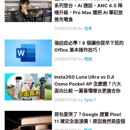
系列登台，AI 通話、ANC 4.0 降
噪升級，Pro Max 還把 AI 筆記放
進充電盒
2026/07/29
by
愷希
強迫症必學！8 個讓你提早下班的
Office 基本操作技巧！
2026/07/29
by
曉緹
insta360 Luna Ultra vs DJI
Osmo Pocket 4P 怎麼選？六大
面向比較 一篇看懂哪台更適合你
2026/07/28
by
Spac1
荷包要哭了？Google 證實 Pixel
11 確定全面漲價！原因竟然是這個