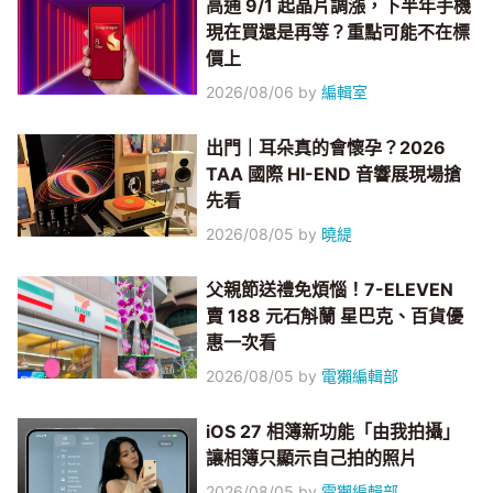
高通 9/1 起晶片調漲，下半年手機
現在買還是再等？重點可能不在標
價上
2026/08/06
by
編輯室
出門｜耳朵真的會懷孕？2026
TAA 國際 HI-END 音響展現場搶
先看
2026/08/05
by
曉緹
父親節送禮免煩惱！7-ELEVEN
賣 188 元石斛蘭 星巴克、百貨優
惠一次看
2026/08/05
by
電獺編輯部
iOS 27 相簿新功能「由我拍攝」
讓相簿只顯示自己拍的照片
2026/08/05
by
電獺編輯部