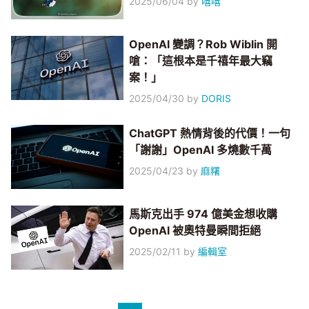
2025/06/04
by
嘻嘻
OpenAI 變調？Rob Wiblin 開
嗆：「這根本是千禧年最大竊
案！」
2025/04/30
by
DORIS
ChatGPT 熱情背後的代價！一句
「謝謝」OpenAI 多燒數千萬
2025/04/23
by
麻糬
馬斯克出手 974 億美金想收購
OpenAI 被奧特曼瞬間拒絕
2025/02/11
by
編輯室