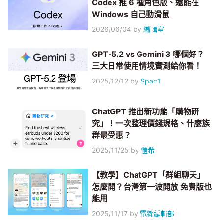
Codex 推 6 種角色版、還能在
Windows 自己動滑鼠
2026/06/04
by
編輯室
GPT‑5.2 vs Gemini 3 哪個好？
三大日常使用情境實測給你看！
2025/12/12
by
Spac1
ChatGPT 推出新功能「購物研
究」！一次整理價錢規格、什麼族
群最受惠？
2025/11/25
by
愷希
【教學】ChatGPT「群組聊天」
怎麼開？台灣第一波開放 免費版也
能用
2025/11/17
by
電獺編輯部