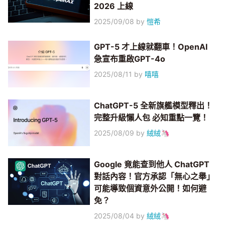
2026 上線
2025/09/08
by
愷希
GPT-5 才上線就翻車！OpenAI
急宣布重啟GPT-4o
2025/08/11
by
嘻嘻
ChatGPT-5 全新旗艦模型釋出！
完整升級懶人包 必知重點一覽！
2025/08/09
by
絨絨🦄
Google 竟能查到他人 ChatGPT
對話內容！官方承認「無心之舉」
可能導致個資意外公開！如何避
免？
2025/08/04
by
絨絨🦄