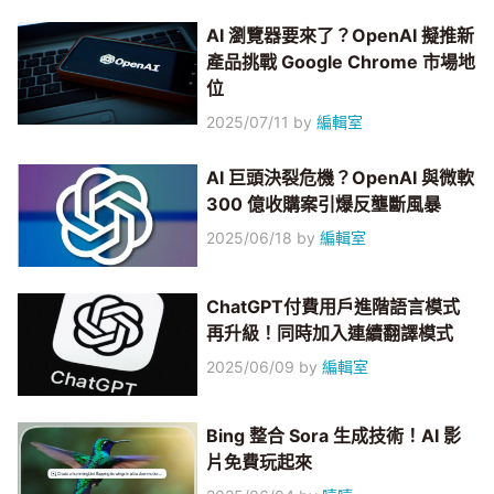
AI 瀏覽器要來了？OpenAI 擬推新
產品挑戰 Google Chrome 市場地
位
2025/07/11
by
編輯室
AI 巨頭決裂危機？OpenAI 與微軟
300 億收購案引爆反壟斷風暴
2025/06/18
by
編輯室
ChatGPT付費用戶進階語言模式
再升級！同時加入連續翻譯模式
2025/06/09
by
編輯室
Bing 整合 Sora 生成技術！AI 影
片免費玩起來