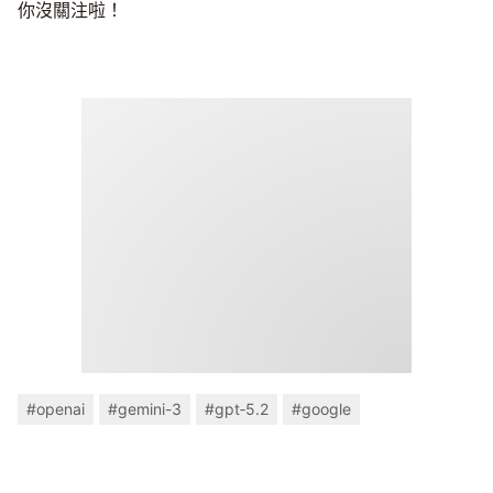
你沒關注啦！
#openai
#gemini-3
#gpt‑5.2
#google